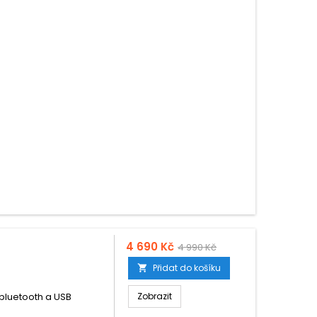
4 690 Kč
4 990 Kč
Přidat do košíku

bluetooth a USB
Zobrazit