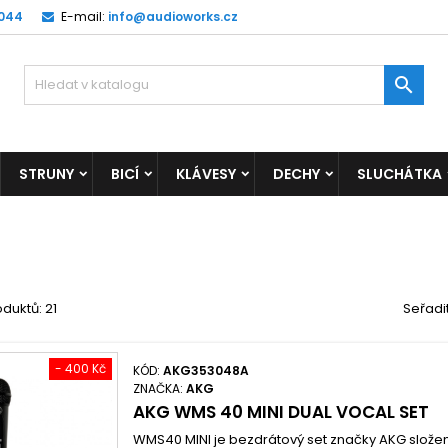
 044
E-mail:
info@audioworks.cz

STRUNY
BICÍ
KLÁVESY
DECHY
SLUCHÁTKA
duktů: 21
Seřadi
- 400 Kč
KÓD:
AKG353048A
ZNAČKA:
AKG
AKG WMS 40 MINI DUAL VOCAL SET
WMS40 MINI je bezdrátový set značky AKG slož