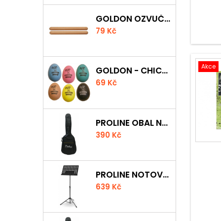
GOLDON OZVUČNÁ DŘÍVKA 15 X 150MM
79 Kč
Akce
GOLDON - CHICKEN SHAKER
69 Kč
PROLINE OBAL NA AKUSTICKOU KYTARU S 5 MM POLSTROVÁNÍM
390 Kč
PROLINE NOTOVÝ PULT ODLEHČENÝ
639 Kč