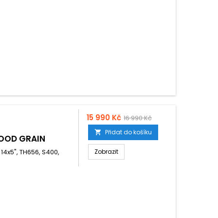
15 990 Kč
16 990 Kč
Přidat do košíku

OOD GRAIN
N 14x5", TH656, S400,
Zobrazit