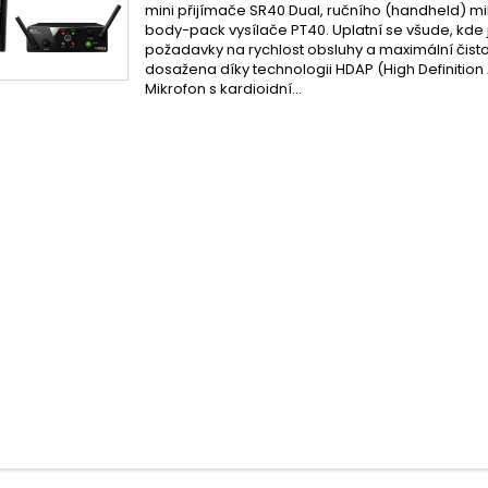
mini přijímače SR40 Dual, ručního (handheld) m
body-pack vysílače PT40. Uplatní se všude, kde
požadavky na rychlost obsluhy a maximální čistot
dosažena díky technologii HDAP (High Definitio
Mikrofon s kardioidní...