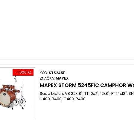
- 1 000 Kč
KÓD:
ST5245F
ZNAČKA:
MAPEX
MAPEX STORM 5245FIC CAMPHOR W
Sada bicích; VB 22x18", TT 10x7", 12x8", FT 14x12", S
H400, B400, C400, P400.