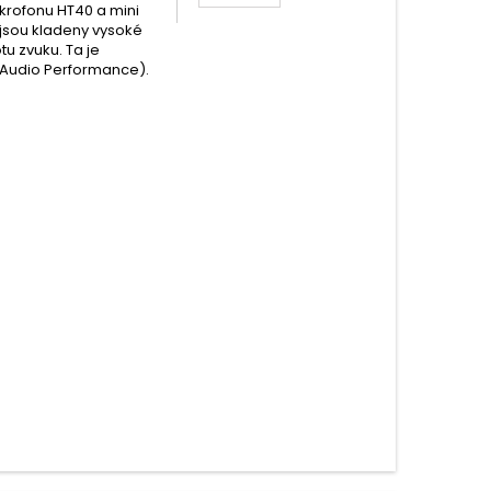
ikrofonu HT40 a mini
 jsou kladeny vysoké
u zvuku. Ta je
n Audio Performance).