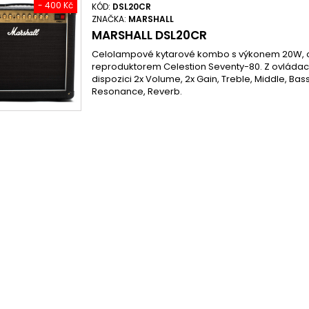
- 400 Kč
KÓD:
DSL20CR
ZNAČKA:
MARSHALL
MARSHALL DSL20CR
Celolampové kytarové kombo s výkonem 20W, 
reproduktorem Celestion Seventy-80. Z ovládací
dispozici 2x Volume, 2x Gain, Treble, Middle, Bas
Resonance, Reverb.