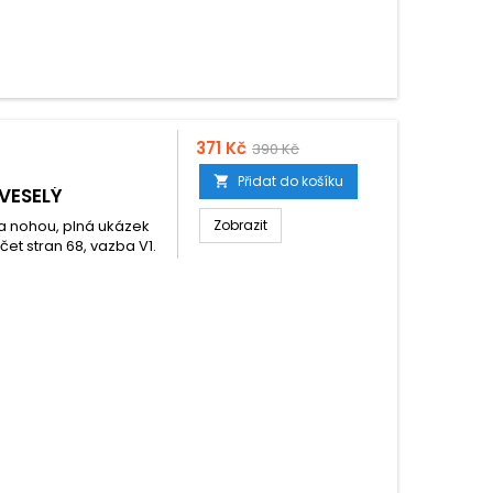
371 Kč
390 Kč
Přidat do košíku

 VESELÝ
a nohou, plná ukázek
Zobrazit
et stran 68, vazba V1.