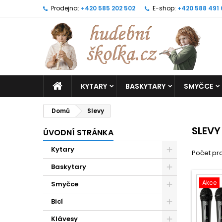
Prodejna:
+420 585 202 502
E-shop:
+420 588 491
KYTARY
BASKYTARY
SMYČCE
Domů
Slevy
SLEVY
ÚVODNÍ STRÁNKA
Kytary
Počet pro
Baskytary
Akce
Smyčce
Bicí
Klávesy