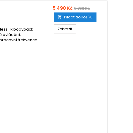
5 490 Kč
5 790 Kč
Přidat do košíku

eless, 1x bodypack
Zobrazit
é ovládání,
, pracovní frekvence