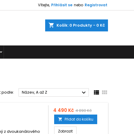
Vítejte,
Přihlásit se
nebo
Registrovat
shopping_cart
Košík:
0
Produkty - 0 Kč



t podle:
Název, A až Z
4 490 Kč
4 890 Kč
Přidat do košíku

ený z dvoukanálového
Zobrazit