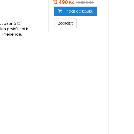
13 490 Kč
13 890 Kč
Přidat do košíku

osazené 12"
Zobrazit
ch prvků jsoi k
s, Presence,