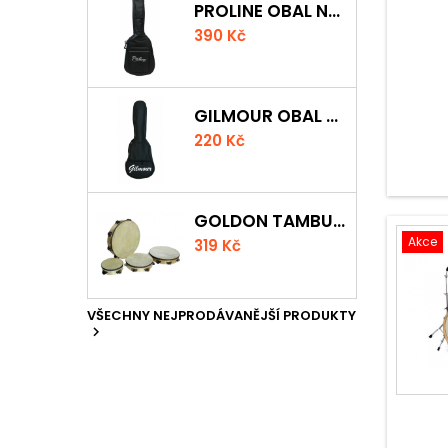
PROLINE OBAL NA KLASICKOU KYTARU S 5 MM POLSTROVÁNÍM
390 Kč
GILMOUR OBAL NA UKULELE CONCERT
220 Kč
GOLDON TAMBURÍNA S BLÁNOU A ČINELKY 20CM
Akce
319 Kč
VŠECHNY NEJPRODÁVANĚJŠÍ PRODUKTY
