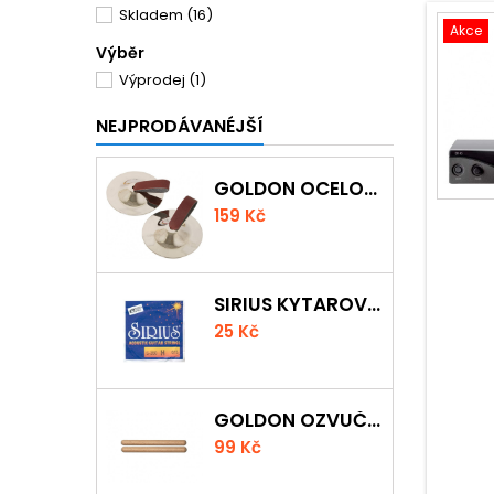
Skladem
(16)
Akce
Výběr
Výprodej
(1)
NEJPRODÁVANÉJŠÍ
GOLDON OCELOVÉ PRSTOVÉ ČINELKY
159 Kč
SIRIUS KYTAROVÁ STRUNA
25 Kč
GOLDON OZVUČNÁ DŘÍVKA 18 X 200MM
99 Kč