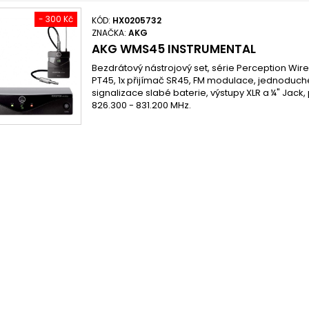
- 300 Kč
KÓD:
HX0205732
ZNAČKA:
AKG
AKG WMS45 INSTRUMENTAL
Bezdrátový nástrojový set, série Perception Wir
PT45, 1x přijímač SR45, FM modulace, jednoduch
signalizace slabé baterie, výstupy XLR a ¼" Jack
826.300 - 831.200 MHz.