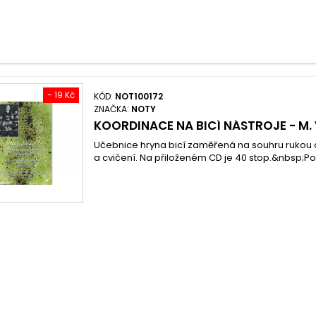
- 19 Kč
KÓD:
NOT100172
ZNAČKA:
NOTY
KOORDINACE NA BICÍ NÁSTROJE - M.
Učebnice hryna bicí zaměřená na souhru rukou 
a cvičení. Na přiloženém CD je 40 stop.&nbsp;Poč