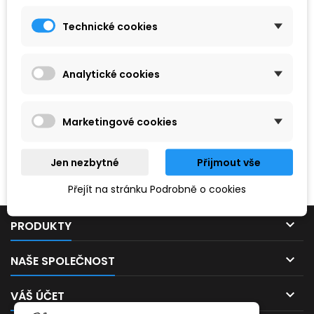
Technické cookies
Analytické cookies
Marketingové cookies
Hledaný výraz nebyl nenalezen.
Jen nezbytné
Přijmout vše
Prosím, zkuste zadat něco jiného.
Přejít na stránku Podrobně o cookies

PRODUKTY

NAŠE SPOLEČNOST

VÁŠ ÚČET