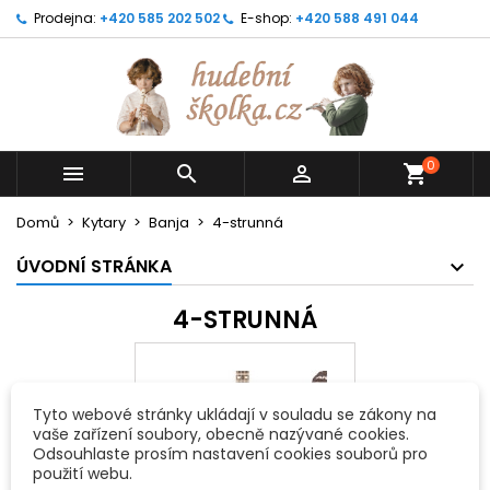
Prodejna:
+420 585 202 502
E-shop:
+420 588 491 044
0



shopping_cart
Domů
Kytary
Banja
4-strunná
ÚVODNÍ STRÁNKA
4-STRUNNÁ
Tyto webové stránky ukládají v souladu se zákony na
vaše zařízení soubory, obecně nazývané cookies.
Odsouhlaste prosím nastavení cookies souborů pro
použití webu.