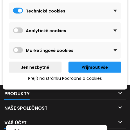
Technické cookies
Analytické cookies
Marketingové cookies
Hledaný výraz nebyl nenalezen.
Jen nezbytné
Přijmout vše
Prosím, zkuste zadat něco jiného.
Přejít na stránku Podrobně o cookies

PRODUKTY

NAŠE SPOLEČNOST

VÁŠ ÚČET