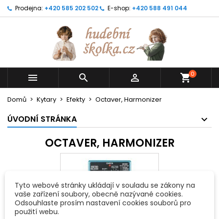
Prodejna:
+420 585 202 502
E-shop:
+420 588 491 044
0



shopping_cart
Domů
Kytary
Efekty
Octaver, Harmonizer
ÚVODNÍ STRÁNKA
OCTAVER, HARMONIZER
Tyto webové stránky ukládají v souladu se zákony na
vaše zařízení soubory, obecně nazývané cookies.
Odsouhlaste prosím nastavení cookies souborů pro
použití webu.