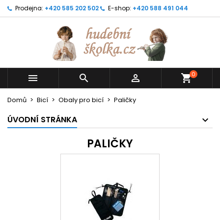
Prodejna:
+420 585 202 502
E-shop:
+420 588 491 044
0



shopping_cart
Domů
Bicí
Obaly pro bicí
Paličky
ÚVODNÍ STRÁNKA
PALIČKY