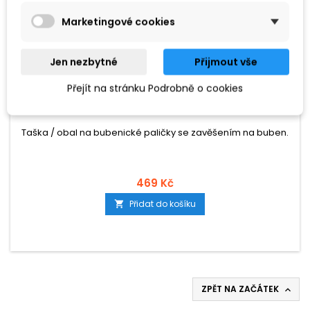
Marketingové cookies
Jen nezbytné
Přijmout vše
ZNAČKA:
PROLINE
Přejít na stránku Podrobně o cookies
PROLINE TAŠKA NA PALIČKY - PRO
Taška / obal na bubenické paličky se zavěšením na buben.
469 Kč
Přidat do košíku

ZPĚT NA ZAČÁTEK
