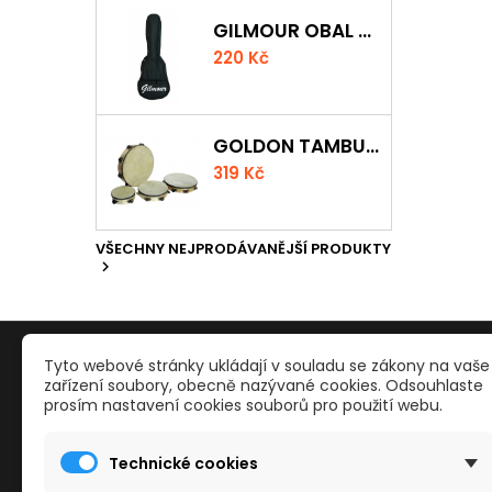
GILMOUR OBAL NA UKULELE CONCERT
220 Kč
GOLDON TAMBURÍNA S BLÁNOU A ČINELKY 20CM
319 Kč
VŠECHNY NEJPRODÁVANĚJŠÍ PRODUKTY

PRODUKTY
NAŠE S
Tyto webové stránky ukládají v souladu se zákony na vaše
zařízení soubory, obecně nazývané cookies. Odsouhlaste
prosím nastavení cookies souborů pro použití webu.
Reklamace a odstoupení od smlouvy
Kontakty
Slevy
Obchodn
Technické cookies
Nové zboží
Mapa str