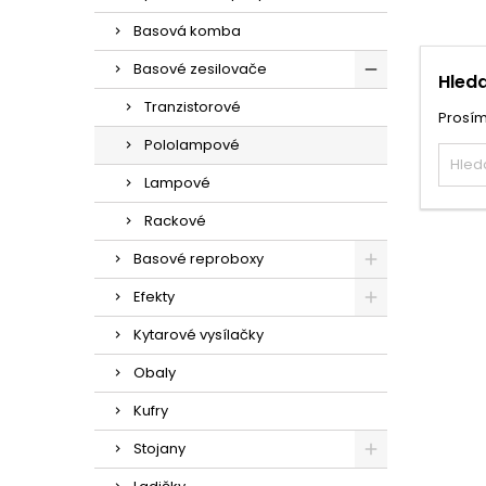
Basová komba
Basové zesilovače
Hleda
Tranzistorové
Prosím
Pololampové
Lampové
Rackové
Basové reproboxy
Efekty
Kytarové vysílačky
Obaly
Kufry
Stojany