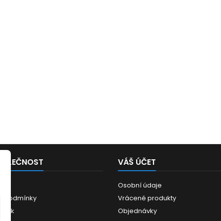
POLEČNOST
VÁŠ ÚČET
Osobní údaje
í podmínky
Vrácené produkty
ánek
Objednávky