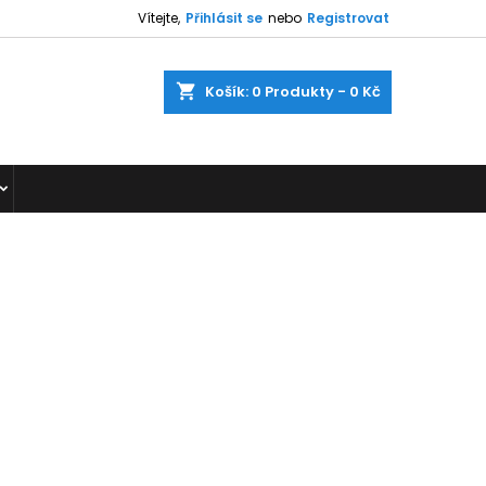
Vítejte,
Přihlásit se
nebo
Registrovat
shopping_cart
Košík:
0
Produkty - 0 Kč