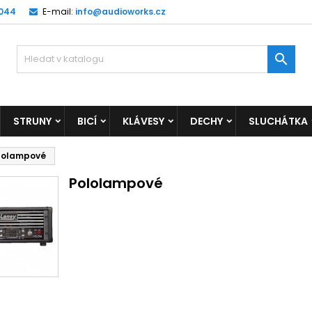
 044
E-mail:
info@audioworks.cz

STRUNY
BICÍ
KLÁVESY
DECHY
SLUCHÁTKA
lolampové
Pololampové