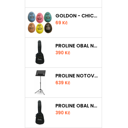
GOLDON - CHICKEN SHAKER
69 Kč
PROLINE OBAL NA AKUSTICKOU KYTARU S 5 MM POLSTROVÁNÍM
390 Kč
PROLINE NOTOVÝ PULT ODLEHČENÝ
639 Kč
PROLINE OBAL NA KLASICKOU KYTARU S 5 MM POLSTROVÁNÍM
390 Kč