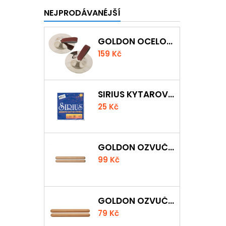
NEJPRODÁVANÉJŠÍ
GOLDON OCELOVÉ PRSTOVÉ ČINELKY
159 Kč
SIRIUS KYTAROVÁ STRUNA
25 Kč
GOLDON OZVUČNÁ DŘÍVKA 18 X 200MM
99 Kč
GOLDON OZVUČNÁ DŘÍVKA 15 X 150MM
79 Kč