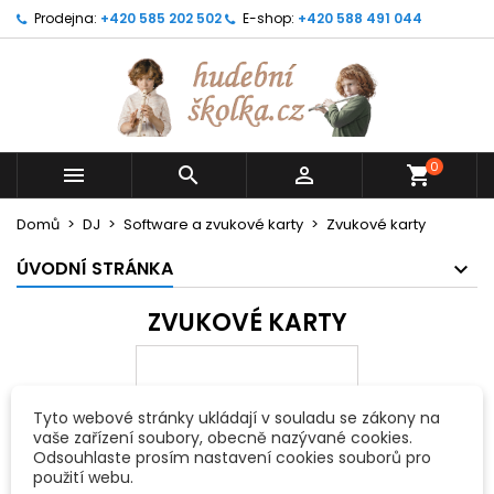
Prodejna:
+420 585 202 502
E-shop:
+420 588 491 044
0



shopping_cart
Domů
DJ
Software a zvukové karty
Zvukové karty
ÚVODNÍ STRÁNKA
ZVUKOVÉ KARTY
Tyto webové stránky ukládají v souladu se zákony na
vaše zařízení soubory, obecně nazývané cookies.
Odsouhlaste prosím nastavení cookies souborů pro
použití webu.