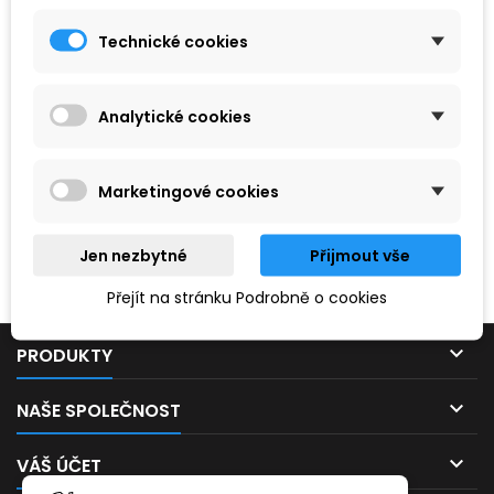
Technické cookies
Analytické cookies
Marketingové cookies
Hledaný výraz nebyl nenalezen.
Jen nezbytné
Přijmout vše
Prosím, zkuste zadat něco jiného.
Přejít na stránku Podrobně o cookies

PRODUKTY

NAŠE SPOLEČNOST

VÁŠ ÚČET