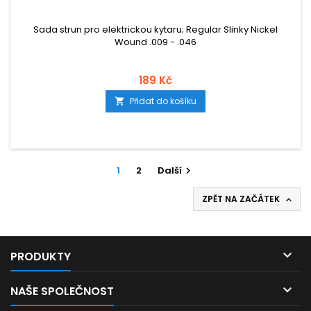
Sada strun pro elektrickou kytaru; Regular Slinky Nickel
Wound .009 - .046
189 Kč
Přidat do košíku

1
2
Další

ZPĚT NA ZAČÁTEK


PRODUKTY

NAŠE SPOLEČNOST