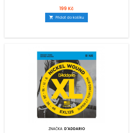
199 Kč
Přidat do košíku

ZNAČKA:
D'ADDARIO