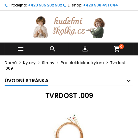
Prodejna:
+420 585 202 502
E-shop:
+420 588 491 044
0



shopping_cart
Domů
Kytary
Struny
Pro elektrickou kytaru
Tvrdost
.009
ÚVODNÍ STRÁNKA
TVRDOST .009