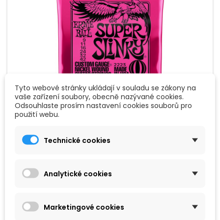
Tyto webové stránky ukládají v souladu se zákony na
vaše zařízení soubory, obecně nazývané cookies.
Odsouhlaste prosím nastavení cookies souborů pro
ZNAČKA:
ERNIE BALL
použití webu.
ERNIE BALL 2223 - SADA STRUN PRO
ELEKTRICKOU KYTARU
Technické cookies
Ernie Ball 2223 - sada strun pro elektrickou kytaru .009/.042.
Analytické cookies
189 Kč
Přidat do košíku

Marketingové cookies