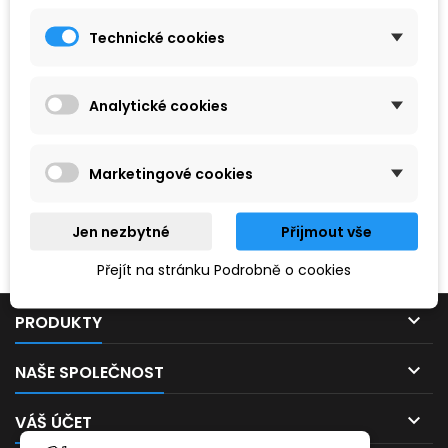
Technické cookies
Analytické cookies
Marketingové cookies
Hledaný výraz nebyl nenalezen.
Jen nezbytné
Přijmout vše
Prosím, zkuste zadat něco jiného.
Přejít na stránku Podrobně o cookies

PRODUKTY

NAŠE SPOLEČNOST

VÁŠ ÚČET