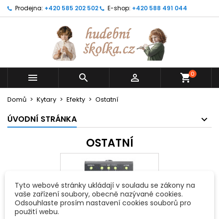
Prodejna:
+420 585 202 502
E-shop:
+420 588 491 044
0



shopping_cart
Domů
Kytary
Efekty
Ostatní
ÚVODNÍ STRÁNKA
OSTATNÍ
Tyto webové stránky ukládají v souladu se zákony na
vaše zařízení soubory, obecně nazývané cookies.
Odsouhlaste prosím nastavení cookies souborů pro
použití webu.