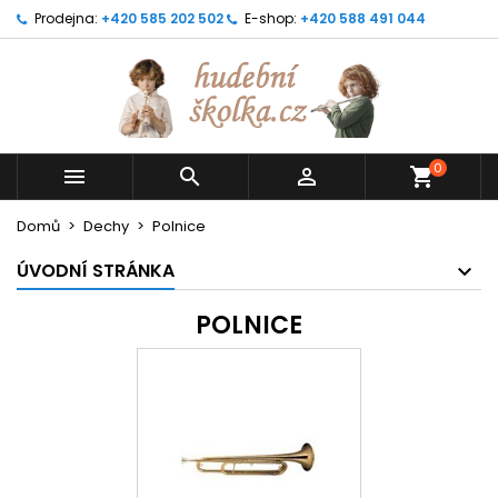
Prodejna:
+420 585 202 502
E-shop:
+420 588 491 044
0



shopping_cart
Domů
Dechy
Polnice
ÚVODNÍ STRÁNKA
POLNICE