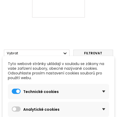

Vybrat
FILTROVAT
Tyto webové stránky ukládají v souladu se zákony na
Zobrazení 1-1 z 1 položek
vaše zařízení soubory, obecně nazývané cookies.
Odsouhlaste prosím nastavení cookies souborů pro
Oblíbené
použití webu.
Technické cookies
Analytické cookies