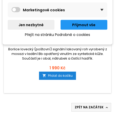
Marketingové cookies
Jen nezbytné
Přijmout vše
ZNAČKA:
PROLINE
Přejít na stránku Podrobně o cookies
PROLINE BORLICE II
Borlice lovecký (poštovní) signální lakovaný roh vyrobený z
mosazi v ladění Bb opatřený vinutím ze syntetické kůže.
Součástí je i obal, nátrubek a čistící hadřík.
1 990 Kč
Přidat do košíku

ZPĚT NA ZAČÁTEK
