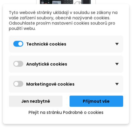
Tyto webové stránky ukládají v souladu se zákony na
vaše zařízení soubory, obecně nazývané cookies.
Odsouhlaste prosím nastavení cookies souborů pro
In Ear monitoringové systémy. Bezdrátový odposlech
použití webu.
řešený pomocí vysílače a přijímače.
Technické cookies
Podkategorie
Analytické cookies
Marketingové cookies
Jen nezbytné
Přijmout vše
Přejít na stránku Podrobně o cookies
VYSÍLAČE (IN-EAR)