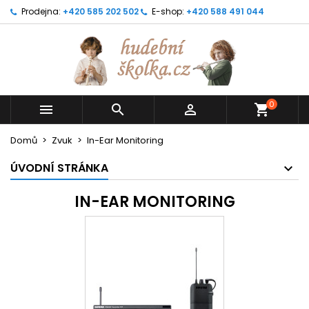
Prodejna:
+420 585 202 502
E-shop:
+420 588 491 044
0



shopping_cart
Domů
Zvuk
In-Ear Monitoring
ÚVODNÍ STRÁNKA
IN-EAR MONITORING