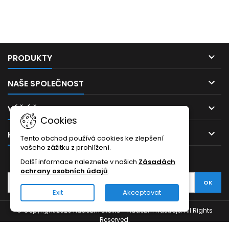

PRODUKTY

NAŠE SPOLEČNOST

VÁŠ ÚČET
Cookies

KONTAKT
Tento obchod používá cookies ke zlepšení
vašeho zážitku z prohlížení.
ODBĚR NOVINEK
Další informace naleznete v našich
Zásadách
ochrany osobních údajů
.
Exit
Akceptovat
© Copyright 2026 Hudební školka - Hudební nástroje. All Rights
Reserved.