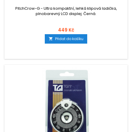
PitchCrow-G - Ultra kompaktní, lehká klipová ladička,
plnobarevný LCD displej. Černá.
449 Kč
Přidat do košíku
