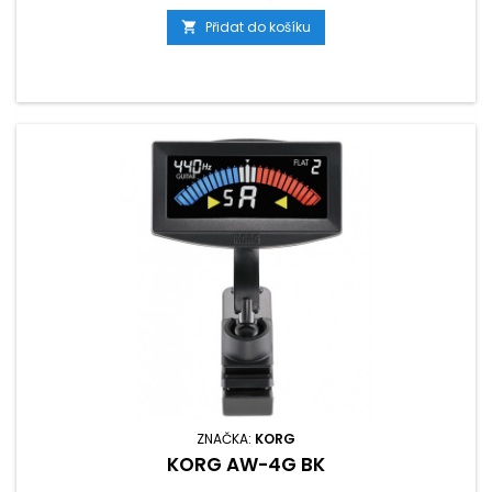
Přidat do košíku

ZNAČKA:
KORG
KORG AW-4G BK