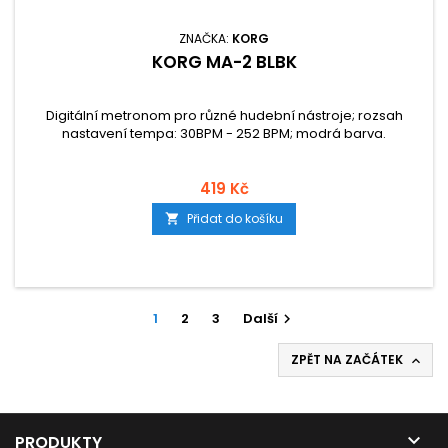
ZNAČKA:
KORG
KORG MA-2 BLBK
Digitální metronom pro různé hudební nástroje; rozsah
nastavení tempa: 30BPM - 252 BPM; modrá barva.
419 Kč
Přidat do košíku

1
2
3
Další

ZPĚT NA ZAČÁTEK


PRODUKTY