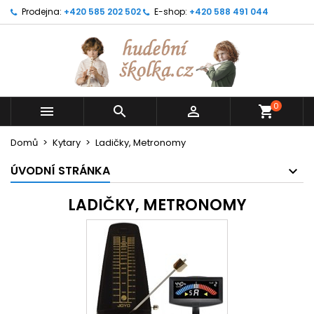
Prodejna:
+420 585 202 502
E-shop:
+420 588 491 044
0



shopping_cart
Domů
Kytary
Ladičky, Metronomy
ÚVODNÍ STRÁNKA
LADIČKY, METRONOMY