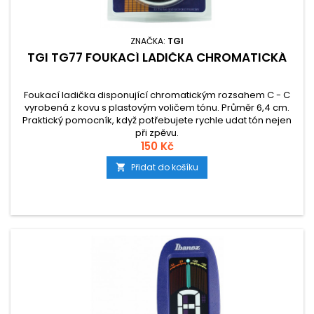
ZNAČKA:
TGI
TGI TG77 FOUKACÍ LADIČKA CHROMATICKÁ
Foukací ladička disponující chromatickým rozsahem C - C
vyrobená z kovu s plastovým voličem tónu. Průměr 6,4 cm.
Praktický pomocník, když potřebujete rychle udat tón nejen
při zpěvu.
150 Kč
Přidat do košíku
