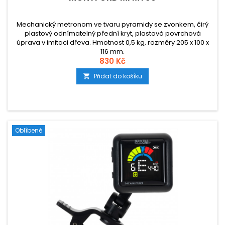
Mechanický metronom ve tvaru pyramidy se zvonkem, čirý
plastový odnímatelný přední kryt, plastová povrchová
úprava v imitaci dřeva. Hmotnost 0,5 kg, rozměry 205 x 100 x
116 mm.
830 Kč
Přidat do košíku

Oblíbené