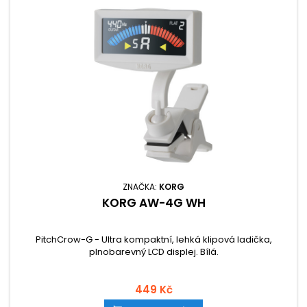
ZNAČKA:
KORG
KORG AW-4G WH
PitchCrow-G - Ultra kompaktní, lehká klipová ladička,
plnobarevný LCD displej. Bílá.
449 Kč