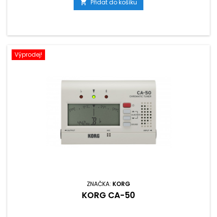
Přidat do košíku

Výprodej!
ZNAČKA:
KORG
KORG CA-50