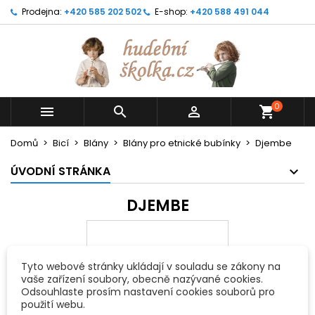
Prodejna:
+420 585 202 502
E-shop:
+420 588 491 044
0



shopping_cart
Domů
Bicí
Blány
Blány pro etnické bubínky
Djembe
ÚVODNÍ STRÁNKA
DJEMBE
Tyto webové stránky ukládají v souladu se zákony na
vaše zařízení soubory, obecně nazývané cookies.
Odsouhlaste prosím nastavení cookies souborů pro
použití webu.