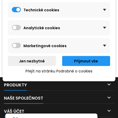
Technické cookies
Analytické cookies
Marketingové cookies
Hledaný výraz nebyl nenalezen.
Jen nezbytné
Přijmout vše
Prosím, zkuste zadat něco jiného.
Přejít na stránku Podrobně o cookies

PRODUKTY

NAŠE SPOLEČNOST

VÁŠ ÚČET