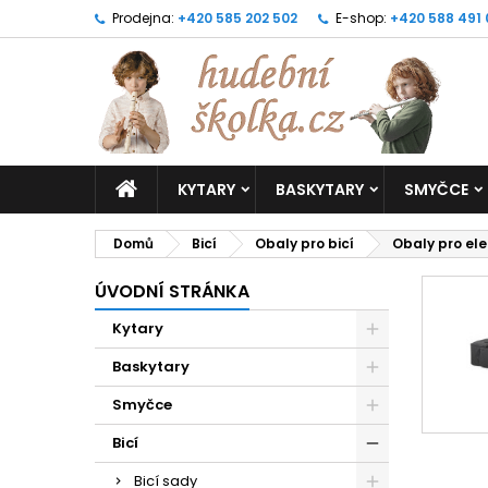
Prodejna:
+420 585 202 502
E-shop:
+420 588 491
KYTARY
BASKYTARY
SMYČCE
Domů
Bicí
Obaly pro bicí
Obaly pro ele
ÚVODNÍ STRÁNKA
Kytary
Baskytary
Smyčce
Bicí
Bicí sady