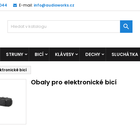
 044
E-mail:
info@audioworks.cz

STRUNY
BICÍ
KLÁVESY
DECHY
SLUCHÁTKA
ktronické bicí
Obaly pro elektronické bicí