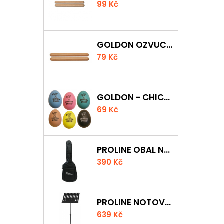
99 Kč
GOLDON OZVUČNÁ DŘÍVKA 15 X 150MM
79 Kč
GOLDON - CHICKEN SHAKER
69 Kč
PROLINE OBAL NA AKUSTICKOU KYTARU S 5 MM POLSTROVÁNÍM
390 Kč
PROLINE NOTOVÝ PULT ODLEHČENÝ
639 Kč