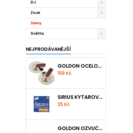
DJ
Zvuk
Slevy
Světla
NEJPRODÁVANÉJŠÍ
GOLDON OCELOVÉ PRSTOVÉ ČINELKY
159 Kč
SIRIUS KYTAROVÁ STRUNA
25 Kč
GOLDON OZVUČNÁ DŘÍVKA 18 X 200MM