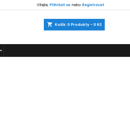
Vítejte,
Přihlásit se
nebo
Registrovat
shopping_cart
Košík:
0
Produkty - 0 Kč