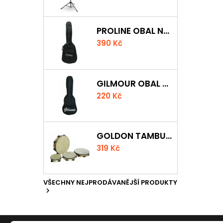
PROLINE OBAL NA KLASICKOU KYTARU S 5 MM POLSTROVÁNÍM
390 Kč
GILMOUR OBAL NA UKULELE CONCERT
220 Kč
GOLDON TAMBURÍNA S BLÁNOU A ČINELKY 20CM
319 Kč
VŠECHNY NEJPRODÁVANĚJŠÍ PRODUKTY
