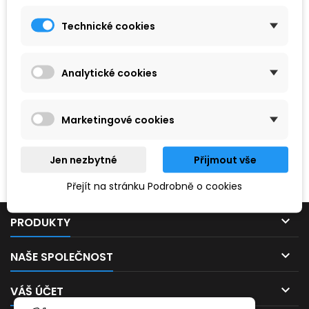
Technické cookies
Analytické cookies
Marketingové cookies
Hledaný výraz nebyl nenalezen.
Jen nezbytné
Přijmout vše
Prosím, zkuste zadat něco jiného.
Přejít na stránku Podrobně o cookies

PRODUKTY

NAŠE SPOLEČNOST

VÁŠ ÚČET