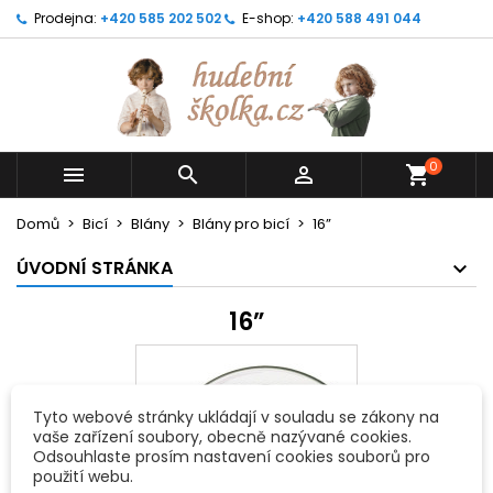
Prodejna:
+420 585 202 502
E-shop:
+420 588 491 044
0



shopping_cart
Domů
Bicí
Blány
Blány pro bicí
16”
ÚVODNÍ STRÁNKA
16”
Tyto webové stránky ukládají v souladu se zákony na
vaše zařízení soubory, obecně nazývané cookies.
Odsouhlaste prosím nastavení cookies souborů pro
použití webu.