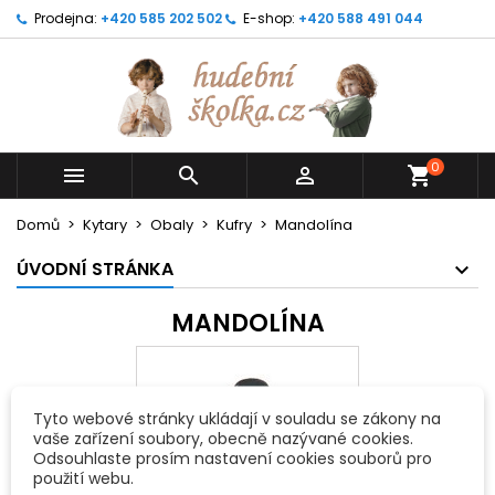
Prodejna:
+420 585 202 502
E-shop:
+420 588 491 044
0



shopping_cart
Domů
Kytary
Obaly
Kufry
Mandolína
ÚVODNÍ STRÁNKA
MANDOLÍNA
Tyto webové stránky ukládají v souladu se zákony na
vaše zařízení soubory, obecně nazývané cookies.
Odsouhlaste prosím nastavení cookies souborů pro
použití webu.