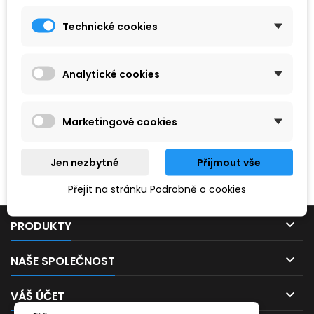
Technické cookies
Analytické cookies
Marketingové cookies
Hledaný výraz nebyl nenalezen.
Jen nezbytné
Přijmout vše
Prosím, zkuste zadat něco jiného.
Přejít na stránku Podrobně o cookies

PRODUKTY

NAŠE SPOLEČNOST

VÁŠ ÚČET