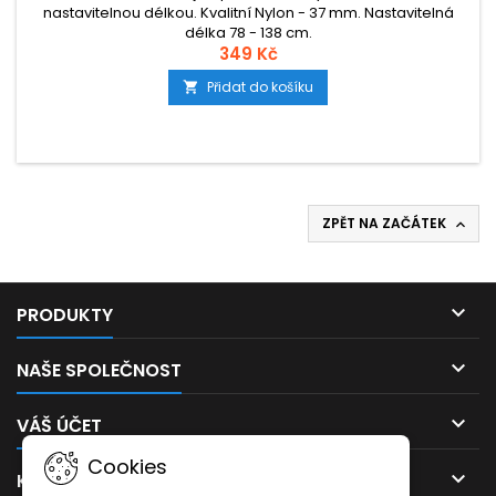
nastavitelnou délkou. Kvalitní Nylon - 37 mm. Nastavitelná
délka 78 - 138 cm.
349 Kč
Přidat do košíku

ZPĚT NA ZAČÁTEK


PRODUKTY

NAŠE SPOLEČNOST

VÁŠ ÚČET
Cookies

KONTAKT