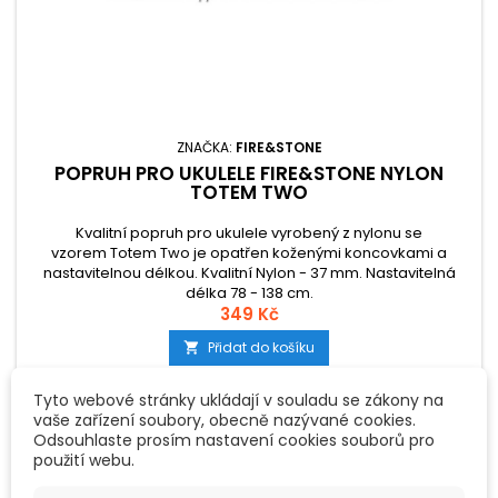
ZNAČKA:
FIRE&STONE
POPRUH PRO UKULELE FIRE&STONE NYLON
TOTEM TWO
Kvalitní popruh pro ukulele vyrobený z nylonu se
vzorem Totem Two je opatřen koženými koncovkami a
nastavitelnou délkou. Kvalitní Nylon - 37 mm. Nastavitelná
délka 78 - 138 cm.
349 Kč
Přidat do košíku

Tyto webové stránky ukládají v souladu se zákony na
vaše zařízení soubory, obecně nazývané cookies.
Odsouhlaste prosím nastavení cookies souborů pro
použití webu.