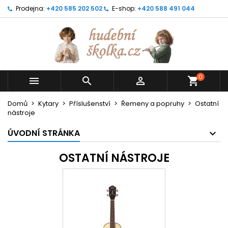
Prodejna:
+420 585 202 502
E-shop:
+420 588 491 044
0



shopping_cart
Domů
Kytary
Příslušenství
Řemeny a popruhy
Ostatní
nástroje
ÚVODNÍ STRÁNKA
OSTATNÍ NÁSTROJE