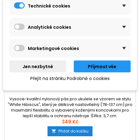
Technické cookies
Analytické cookies
Marketingové cookies
Jen nezbytné
Přijmout vše
ZNAČKA:
FIRE&STONE
Přejít na stránku Podrobně o cookies
POPRUH PRO UKULELE FIRE&STONE NYLON
WHITE HIBISCUS
Vysoce-kvalitní nylonový pás pro ukulele se vzorem ve stylu
"White Hibiscus", který je délkově nastavitelný (78-137 cm) pro
maximální flexibilitu a vybavený koženými koncovkami pro
lepší stabilitu a ochranu nástroje. Šířka: 3,7 cm.
349 Kč
Přidat do košíku
