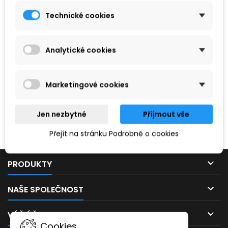
Technické cookies
Analytické cookies
Marketingové cookies
Hledaný výraz nebyl nenalezen.
Jen nezbytné
Přijmout vše
Prosím, zkuste zadat něco jiného.
Přejít na stránku Podrobně o cookies

PRODUKTY

NAŠE SPOLEČNOST

VÁŠ ÚČET
Cookies