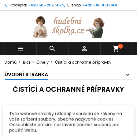
Prodejna:
+420 585 202 502
E-shop:
+420 588 491 044
0



shopping_cart
Domů
Bicí
Činely
Čistící a ochranné přípravky
ÚVODNÍ STRÁNKA
ČISTÍCÍ A OCHRANNÉ PŘÍPRAVKY
Tyto webové stránky ukládají v souladu se zákony na
vaše zařízení soubory, obecně nazývané cookies.
Odsouhlaste prosím nastavení cookies souborů pro
použití webu.