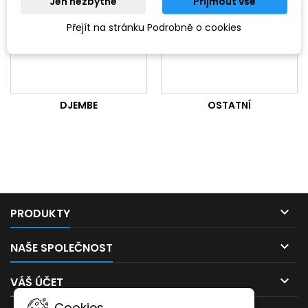
Jen nezbytné
Přijmout vše
Přejít na stránku Podrobně o cookies
DJEMBE
OSTATNÍ

PRODUKTY

NAŠE SPOLEČNOST

VÁŠ ÚČET
Cookies