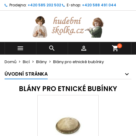
Prodejna:
+420 585 202 502
E-shop:
+420 588 491 044
0



shopping_cart
Domů
Bicí
Blány
Blány pro etnické bubínky
ÚVODNÍ STRÁNKA
BLÁNY PRO ETNICKÉ BUBÍNKY