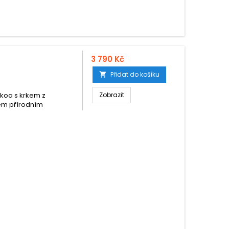
3 790 Kč
Přidat do košíku

 koa s krkem z
Zobrazit
ém přírodním