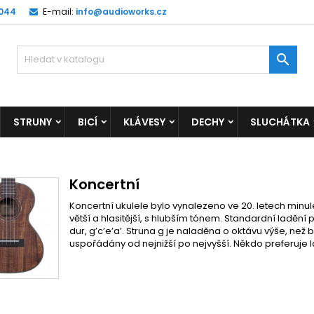
 044
E-mail:
info@audioworks.cz

STRUNY
BICÍ
KLÁVESY
DECHY
SLUCHÁTKA
Koncertní
Koncertní ukulele bylo vynalezeno ve 20. letech minul
větší a hlasitější, s hlubším tónem.
Standardní
ladění
p
dur, g’c’e’a’. Struna g je naladěna o oktávu výše, ne
uspořádány od nejnižší po nejvyšší. Někdo preferuje l