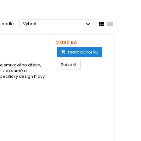



t podle:
Vybrat
2 090 Kč
Přidat do košíku

 ze smrkového dřeva,
Zobrazit
em z okoumé a
ecifický design hlavy,