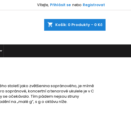
Vítejte,
Přihlásit se
nebo
Registrovat
shopping_cart
Košík:
0
Produkty - 0 Kč
ého století jako zvětšenina sopránového, je mírně
ro sopránové, koncertní a tenorové ukulele je v C
ž by se očekávalo. Tím pádem nejsou struny
adění na „malé g“, s g o
oktávu
níže.