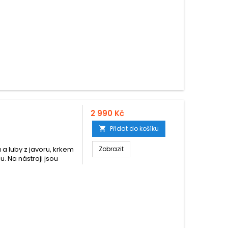
2 990 Kč
Přidat do košíku

 a luby z javoru, krkem
Zobrazit
 Na nástroji jsou