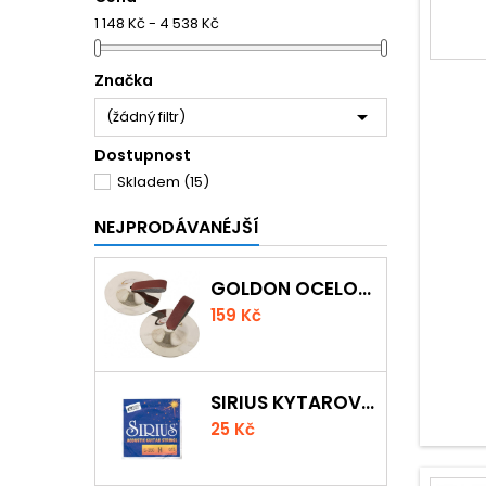
1 148 Kč - 4 538 Kč
Značka

(žádný filtr)
Dostupnost
Skladem
(15)
NEJPRODÁVANÉJŠÍ
GOLDON OCELOVÉ PRSTOVÉ ČINELKY
159 Kč
SIRIUS KYTAROVÁ STRUNA
25 Kč