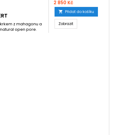
2 850 Kč
Přidat do košíku

ERT
 s krkem z mahagonu a
Zobrazit
natural open pore.