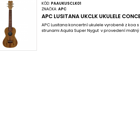
KÓD:
PAAUKUSCLK01
ZNAČKA:
APC
APC LUSITANA UKCLK UKULELE CONC
APC Lusitana koncertní ukulele vyrobené z koa
strunami Aquila Super Nygut v provedení matný 