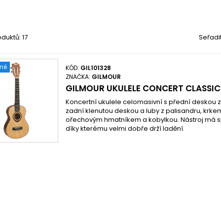
duktů: 17
Seřadi
ené
KÓD:
GIL101328
ZNAČKA:
GILMOUR
GILMOUR UKULELE CONCERT CLASSIC
Koncertní ukulele celomasivní s přední deskou
zadní klenutou deskou a luby z palisandru, krk
ořechovým hmatníkem a kobylkou. Nástroj má sp
díky kterému velmi dobře drží ladění.