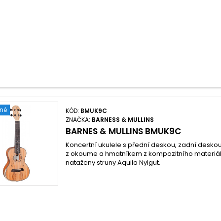
ené
KÓD:
BMUK9C
ZNAČKA:
BARNESS & MULLINS
BARNES & MULLINS BMUK9C
Koncertní ukulele s přední deskou, zadní deskou
z okoume a hmatníkem z kompozitního materiálu.
nataženy struny Aquila Nylgut.