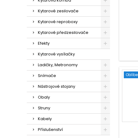
Kytarová komba
Kytarové zesilovače
Kytarové reproboxy
Kytarové předzesilovače
Efekty
Kytarové vysílačky
Ladičky, Metronomy
Oblíb
Snímače
Nástrojové stojany
Obaly
Struny
Kabely
Příslušenství