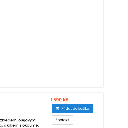
1 590 Kč
Přidat do košíku

 vzhledem, olejovými
Zobrazit
a, s krkem z okoumé,