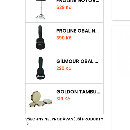
PROLINE NOTOVÝ PULT ODLEHČENÝ
639 Kč
PROLINE OBAL NA KLASICKOU KYTARU S 5 MM POLSTROVÁNÍM
390 Kč
GILMOUR OBAL NA UKULELE CONCERT
220 Kč
GOLDON TAMBURÍNA S BLÁNOU A ČINELKY 20CM
319 Kč
VŠECHNY NEJPRODÁVANĚJŠÍ PRODUKTY
