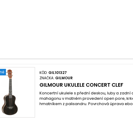
ené
KÓD:
GIL101327
ZNAČKA:
GILMOUR
GILMOUR UKULELE CONCERT CLEF
Koncertní ukulele s přední deskou, luby a zadn
mahagonu v matném provedení open pore, kr
hmatníkem z palisandru. Povrchová úprava ebo