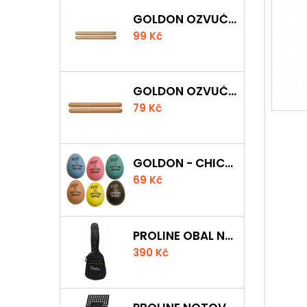
GOLDON OZVUČNÁ DŘÍVKA 18 X 200MM
99 Kč
GOLDON OZVUČNÁ DŘÍVKA 15 X 150MM
79 Kč
GOLDON - CHICKEN SHAKER
69 Kč
PROLINE OBAL NA AKUSTICKOU KYTARU S 5 MM POLSTROVÁNÍM
390 Kč