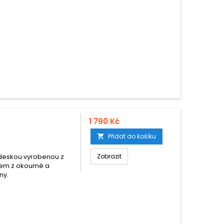
1 790 Kč
Přidat do košíku

í deskou vyrobenou z
Zobrazit
kem z okoumé a
ny.