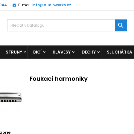
 044
E-mail:
info@audioworks.cz

STRUNY
BICÍ
KLÁVESY
DECHY
SLUCHÁTKA
Foukací harmoniky
gorie