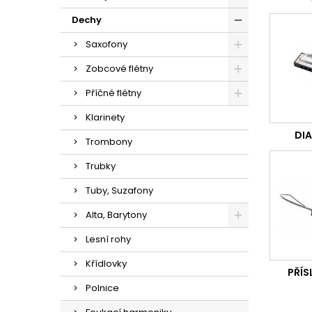
Dechy
Saxofony
Zobcové flétny
Příčné flétny
Klarinety
DI
Trombony
Trubky
Tuby, Suzafony
Alta, Barytony
Lesní rohy
Křídlovky
PŘÍS
Polnice