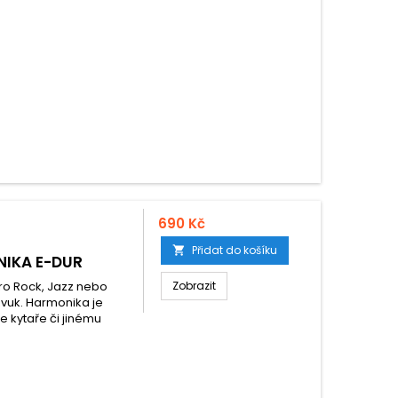
690 Kč
Přidat do košíku

IKA E-DUR
pro Rock, Jazz nebo
Zobrazit
 zvuk. Harmonika je
e kytaře či jinému