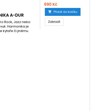
690 Kč
Přidat do košíku

NIKA A-DUR
pro Rock, Jazz nebo
Zobrazit
 zvuk. Harmonika je
e kytaře či jinému