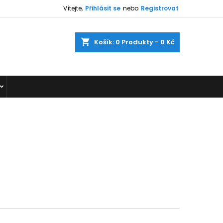
Vítejte,
Přihlásit se
nebo
Registrovat
shopping_cart
Košík:
0
Produkty - 0 Kč