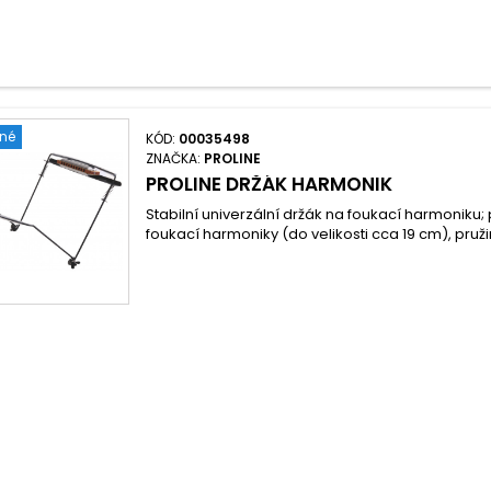
ené
KÓD:
00035498
ZNAČKA:
PROLINE
PROLINE DRŽÁK HARMONIK
Stabilní univerzální držák na foukací harmoniku
foukací harmoniky (do velikosti cca 19 cm), pruž