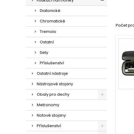
Foukací harmoniky
Diatonické
Chromatické
Počet pro
Tremolo
Ostatní
Sety
Příslušenství
Ostatní nástroje
Nástrojové stojany
Obaly pro dechy
Metronomy
Notové stojany
Příslušenství