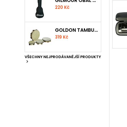
GILMOUR OBAL NA UKULELE CONCERT
220 Kč
GOLDON TAMBURÍNA S BLÁNOU A ČINELKY 20CM
319 Kč
VŠECHNY NEJPRODÁVANĚJŠÍ PRODUKTY
