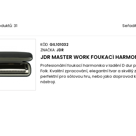
duktů: 31
Seřadi
KÓD:
GIL101032
ZNAČKA:
JDR
JDR MASTER WORK FOUKACÍ HARMO
Profesionální foukací harmonika v ladění D dur 
Folk. Kvalitní zpracování, elegantní tvar a skvělý
perfektní pro sólovou hru, nebo jako doprovod k
nástroji.