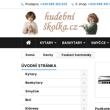
Prodejna:
+420 585 202 502
E-shop:
+420 588 491
KYTARY
BASKYTARY
SMYČCE
Domů
Dechy
Foukací harmoniky
ÚVODNÍ STRÁNKA
Kytary
Baskytary
Smyčce
Bicí
Klávesy
Podkate