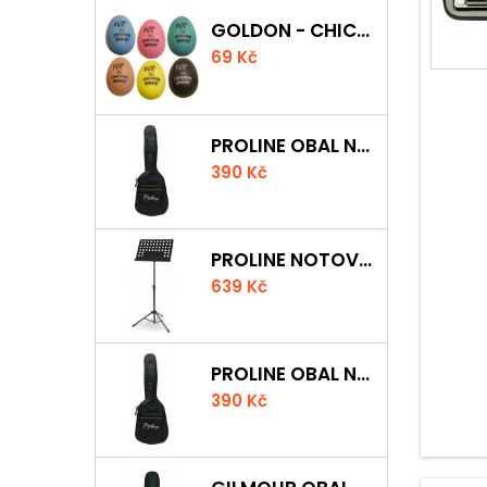
GOLDON - CHICKEN SHAKER
69 Kč
PROLINE OBAL NA AKUSTICKOU KYTARU S 5 MM POLSTROVÁNÍM
390 Kč
PROLINE NOTOVÝ PULT ODLEHČENÝ
639 Kč
PROLINE OBAL NA KLASICKOU KYTARU S 5 MM POLSTROVÁNÍM
390 Kč