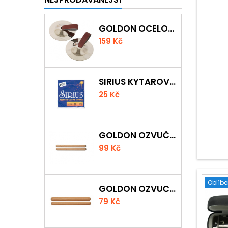
GOLDON OCELOVÉ PRSTOVÉ ČINELKY
159 Kč
SIRIUS KYTAROVÁ STRUNA
25 Kč
GOLDON OZVUČNÁ DŘÍVKA 18 X 200MM
99 Kč
Oblíb
GOLDON OZVUČNÁ DŘÍVKA 15 X 150MM
79 Kč