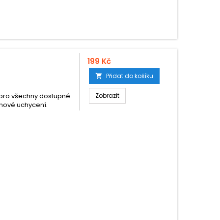
199 Kč
Přidat do košíku

; pro všechny dostupné
Zobrazit
inové uchycení.