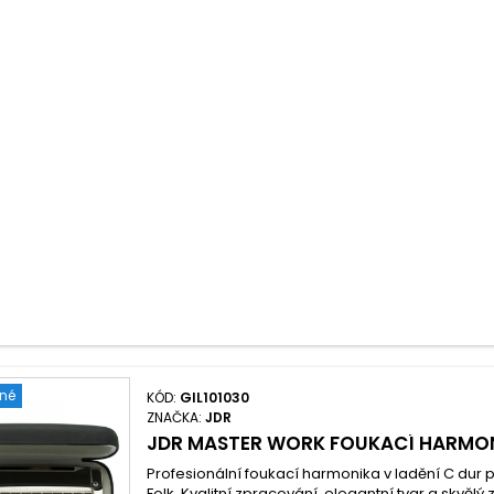
ené
KÓD:
GIL101030
ZNAČKA:
JDR
JDR MASTER WORK FOUKACÍ HARMON
Profesionální foukací harmonika v ladění C dur 
Folk. Kvalitní zpracování, elegantní tvar a skvělý