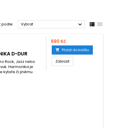



t podle:
Vybrat
690 Kč
Přidat do košíku

NIKA D-DUR
pro Rock, Jazz nebo
Zobrazit
 zvuk. Harmonika je
e kytaře či jinému