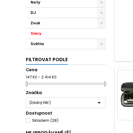
Noty
DJ
Zvuk
Slevy
Světla
FILTROVAT PODLE
Cena
147 Kč - 2 414 Kč
Značka

(žádný filtr)
Dostupnost
Skladem
(28)
NEJPRODÁVANÉJŠÍ