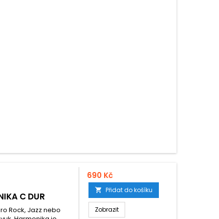
690 Kč
Přidat do košíku

IKA C DUR
pro Rock, Jazz nebo
Zobrazit
 zvuk. Harmonika je