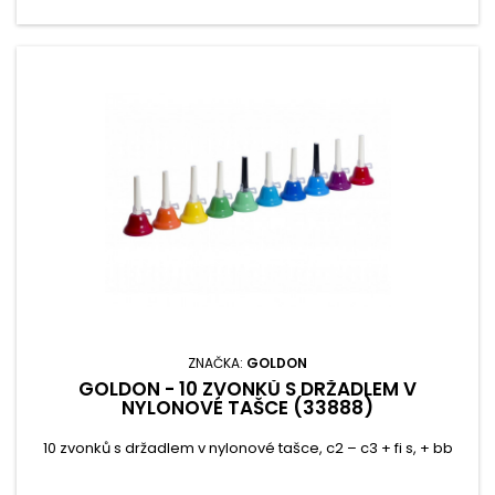
ZNAČKA:
GOLDON
GOLDON - 10 ZVONKŮ S DRŽADLEM V
NYLONOVÉ TAŠCE (33888)
10 zvonků s držadlem v nylonové tašce, c2 – c3 + fi s, + bb