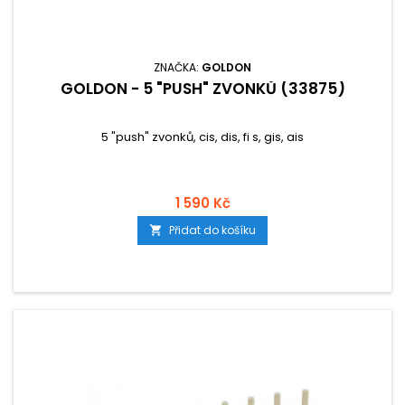
ZNAČKA:
GOLDON
GOLDON - 5 "PUSH" ZVONKŮ (33875)
5 "push" zvonků, cis, dis, fi s, gis, ais
1 590 Kč
Přidat do košíku
