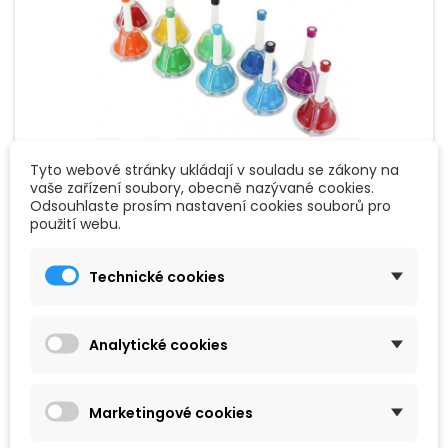
Tyto webové stránky ukládají v souladu se zákony na
vaše zařízení soubory, obecně nazývané cookies.
ZNAČKA:
GOLDON
Odsouhlaste prosím nastavení cookies souborů pro
použití webu.
GOLDON - 10 KOMBINOVANÝCH ZVONKŮ V
NYLONOVÉ TAŠCE (33898)
Technické cookies
10 kombinovaných zvonků v nylonové tašce, c2 – c3 + fi s, +
bb
Analytické cookies
3 190 Kč
Přidat do košíku

Marketingové cookies