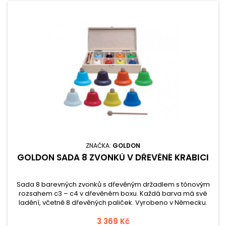
ZNAČKA:
GOLDON
GOLDON SADA 8 ZVONKŮ V DŘEVĚNÉ KRABICI
Sada 8 barevných zvonků s dřevěným držadlem s tónovým
rozsahem c3 – c4 v dřevěném boxu. Každá barva má své
ladění, včetně 8 dřevěných paliček. Vyrobeno v Německu.
3 369 Kč