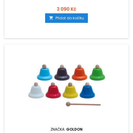
3 090 Kč
Přidat do košíku

ZNAČKA:
GOLDON