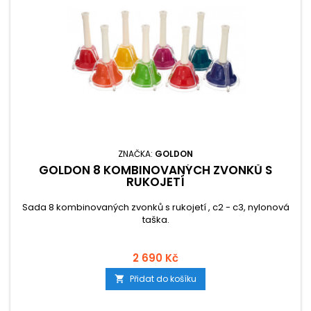
ZNAČKA:
GOLDON
GOLDON 8 KOMBINOVANÝCH ZVONKŮ S
RUKOJETÍ
Sada 8 kombinovaných zvonků s rukojetí , c2 - c3, nylonová
taška.
2 690 Kč
Přidat do košíku
