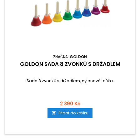
ZNAČKA:
GOLDON
GOLDON SADA 8 ZVONKŮ S DRŽADLEM
Sada 8 zvonků s držadlem, nylonová taška.
2 390 Kč
Přidat do košíku
