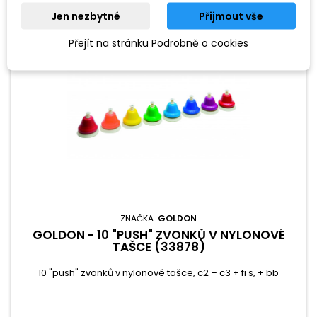
Jen nezbytné
Přijmout vše
Přejít na stránku Podrobně o cookies
ZNAČKA:
GOLDON
GOLDON - 10 "PUSH" ZVONKŮ V NYLONOVÉ
TAŠCE (33878)
10 "push" zvonků v nylonové tašce, c2 – c3 + fi s, + bb