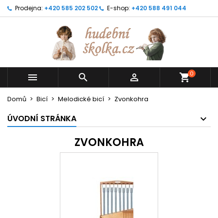
Prodejna:
+420 585 202 502
E-shop:
+420 588 491 044
0



shopping_cart
Domů
Bicí
Melodické bicí
Zvonkohra
ÚVODNÍ STRÁNKA
ZVONKOHRA