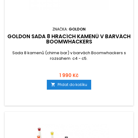
ZNAČKA:
GOLDON
GOLDON SADA 8 HRACÍCH KAMENŮ V BARVÁCH
BOOMWHACKERS
Sada 8 kamenů (chime bar) v barvách Boomwhackers s
rozsahem c4 - c5.
1 990 Kč
Přidat do košíku
