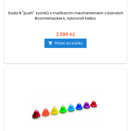
Sada 8 "push" zvonků s mačkacím mechanismem v barvách
Boomwhackers, nylonová taška.
2 590 Kč
Přidat do košíku
