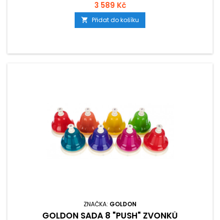
3 589 Kč
Přidat do košíku

ZNAČKA:
GOLDON
GOLDON SADA 8 "PUSH" ZVONKŮ