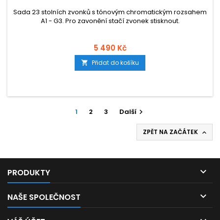
Sada 23 stolních zvonků s tónovým chromatickým rozsahem
A1 - G3. Pro zavonění stačí zvonek stisknout.
5 490 Kč
Přidat do košíku

1
2
3
Další

ZPĚT NA ZAČÁTEK


PRODUKTY

NAŠE SPOLEČNOST