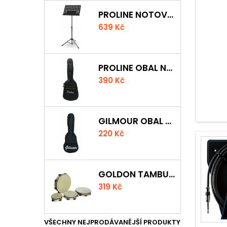
PROLINE NOTOVÝ PULT ODLEHČENÝ
639 Kč
PROLINE OBAL NA KLASICKOU KYTARU S 5 MM POLSTROVÁNÍM
390 Kč
GILMOUR OBAL NA UKULELE CONCERT
220 Kč
GOLDON TAMBURÍNA S BLÁNOU A ČINELKY 20CM
319 Kč
VŠECHNY NEJPRODÁVANĚJŠÍ PRODUKTY