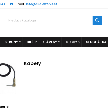
 044
E-mail:
info@audioworks.cz

STRUNY
BICÍ
KLÁVESY
DECHY
SLUCHÁTKA
Kabely
gorie