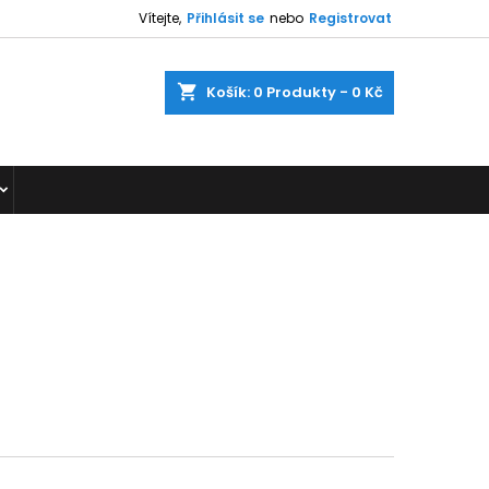
Vítejte,
Přihlásit se
nebo
Registrovat
shopping_cart
Košík:
0
Produkty - 0 Kč