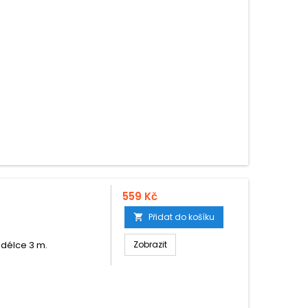
559 Kč
Přidat do košíku

 délce 3 m.
Zobrazit