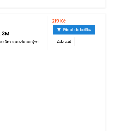
219 Kč
Přidat do košíku

L 3M
élce 3m s pozlacenými
Zobrazit