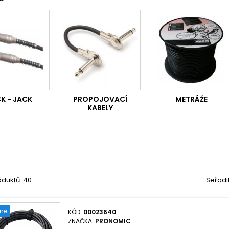
K - JACK
PROPOJOVACÍ
METRÁŽE
KABELY
oduktů: 40
Seřadi
ené
KÓD:
00023640
ZNAČKA:
PRONOMIC