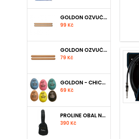
GOLDON OZVUČNÁ DŘÍVKA 18 X 200MM
99 Kč
GOLDON OZVUČNÁ DŘÍVKA 15 X 150MM
79 Kč
GOLDON - CHICKEN SHAKER
69 Kč
PROLINE OBAL NA AKUSTICKOU KYTARU S 5 MM POLSTROVÁNÍM
390 Kč