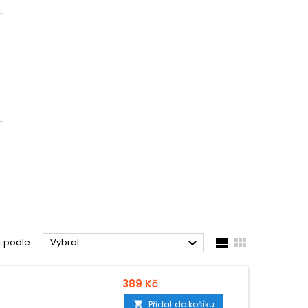



t podle:
Vybrat
389 Kč
Přidat do košíku
