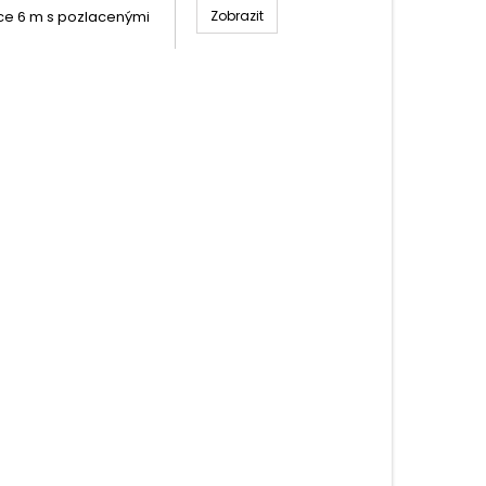
lce 6 m s pozlacenými
Zobrazit