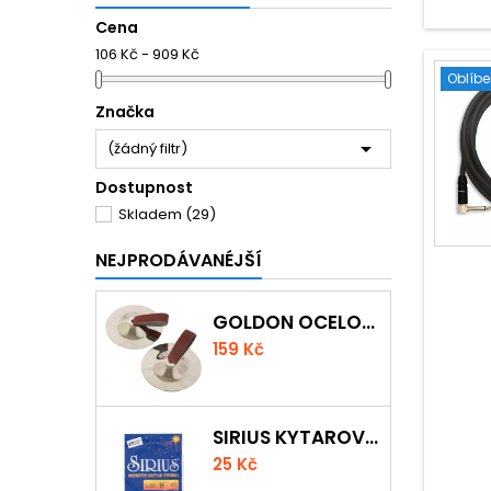
Cena
106 Kč - 909 Kč
Oblíb
Značka

(žádný filtr)
Dostupnost
Skladem
(29)
NEJPRODÁVANÉJŠÍ
GOLDON OCELOVÉ PRSTOVÉ ČINELKY
159 Kč
SIRIUS KYTAROVÁ STRUNA
25 Kč