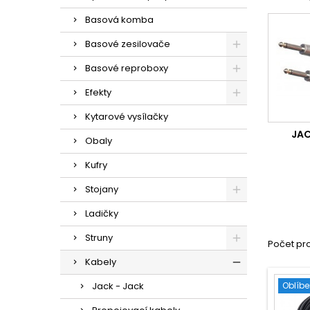
Basová komba
Basové zesilovače
Basové reproboxy
Efekty
Kytarové vysílačky
JAC
Obaly
Kufry
Stojany
Ladičky
Struny
Počet pr
Kabely
Jack - Jack
Oblíb