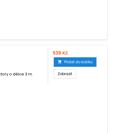
539 Kč
Přidat do košíku

ktory o délce 3 m.
Zobrazit