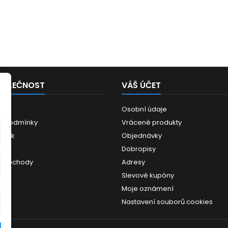
POLEČNOST
VÁŠ ÚČET
Osobní údaje
í podmínky
Vrácené produkty
ánek
Objednávky
ce
Dobropisy
 obchody
Adresy
Slevové kupóny
Moje oznámení
Nastavení souborů cookies