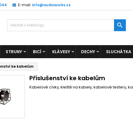
 044
E-mail:
info@audioworks.cz

STRUNY
BICÍ
KLÁVESY
DECHY
SLUCHÁTKA
enství ke kabelům
Příslušenství ke kabelům
Kabelové cívky, kleště na kabely, kabelové testery, 