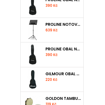
390 Kč
PROLINE NOTOVÝ PULT ODLEHČENÝ
639 Kč
PROLINE OBAL NA KLASICKOU KYTARU S 5 MM POLSTROVÁNÍM
390 Kč
GILMOUR OBAL NA UKULELE CONCERT
220 Kč
GOLDON TAMBURÍNA S BLÁNOU A ČINELKY 20CM
319 Kč