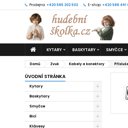
Prodejna:
+420 585 202 502
E-shop:
+420 588 491
KYTARY
BASKYTARY
SMYČCE
Domů
Zvuk
Kabely a konektory
Přísluš
ÚVODNÍ STRÁNKA
Kytary
Baskytary
Smyčce
Bicí
Klávesy