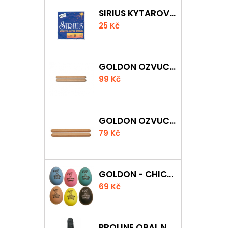
SIRIUS KYTAROVÁ STRUNA
25 Kč
GOLDON OZVUČNÁ DŘÍVKA 18 X 200MM
99 Kč
GOLDON OZVUČNÁ DŘÍVKA 15 X 150MM
79 Kč
GOLDON - CHICKEN SHAKER
69 Kč
PROLINE OBAL NA AKUSTICKOU KYTARU S 5 MM POLSTROVÁNÍM