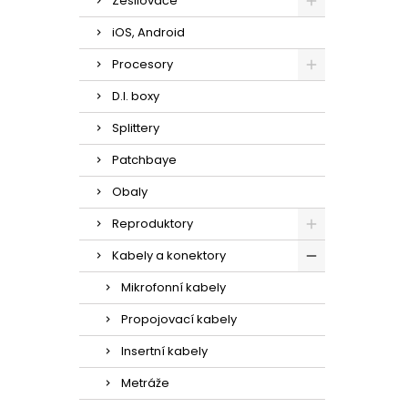
Zesilovače
iOS, Android
Procesory
D.I. boxy
Splittery
Patchbaye
Obaly
Reproduktory
Kabely a konektory
Mikrofonní kabely
Propojovací kabely
Insertní kabely
Metráže