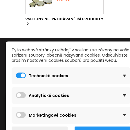
VŠECHNY NEJPRODÁVANĚJŠÍ PRODUKTY

PRODUKTY
NAŠE S
Tyto webové stránky ukládají v souladu se zákony na vaše
zařízení soubory, obecně nazývané cookies. Odsouhlaste
prosím nastavení cookies souborů pro použití webu.
Reklamace a odstoupení od smlouvy
Kontakty
Slevy
Obchodn
Technické cookies
Nové zboží
Mapa str
Nejvíce prodávané
Reklama
Kamenné
Analytické cookies
Cookies
Tento obchod používá cookies ke zlepšení
Marketingové cookies
vašeho zážitku z prohlížení.
Další informace naleznete v našich
Zásadách