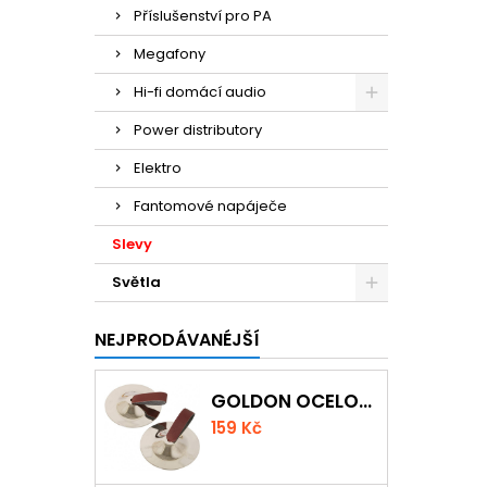
Příslušenství pro PA
Megafony
Hi-fi domácí audio
Power distributory
Elektro
Fantomové napáječe
Slevy
Světla
NEJPRODÁVANÉJŠÍ
GOLDON OCELOVÉ PRSTOVÉ ČINELKY
159 Kč