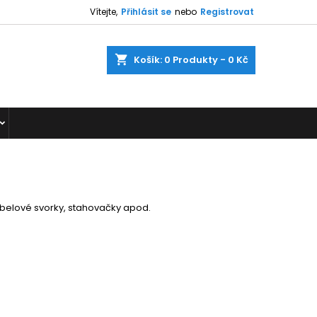
Vítejte,
Přihlásit se
nebo
Registrovat
shopping_cart
Košík:
0
Produkty - 0 Kč
kabelové svorky, stahovačky apod.