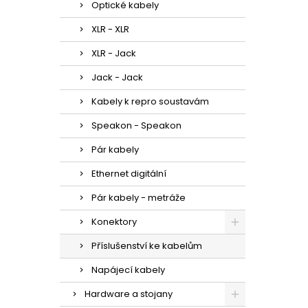
Optické kabely
XLR - XLR
XLR - Jack
Jack - Jack
Kabely k repro soustavám
Speakon - Speakon
Pár kabely
Ethernet digitální
Pár kabely - metráže
Konektory
Příslušenství ke kabelům
Napájecí kabely
Hardware a stojany