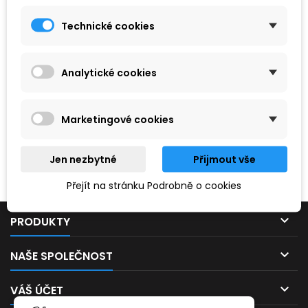
Technické cookies
Analytické cookies
Marketingové cookies
Hledaný výraz nebyl nenalezen.
Jen nezbytné
Přijmout vše
Prosím, zkuste zadat něco jiného.
Přejít na stránku Podrobně o cookies

PRODUKTY

NAŠE SPOLEČNOST

VÁŠ ÚČET