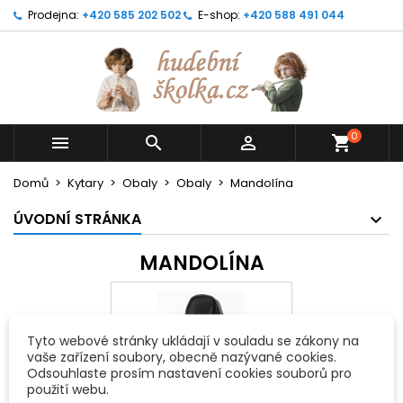
Prodejna:
+420 585 202 502
E-shop:
+420 588 491 044
0



shopping_cart
Domů
Kytary
Obaly
Obaly
Mandolína
ÚVODNÍ STRÁNKA
MANDOLÍNA
Tyto webové stránky ukládají v souladu se zákony na
vaše zařízení soubory, obecně nazývané cookies.
Odsouhlaste prosím nastavení cookies souborů pro
použití webu.