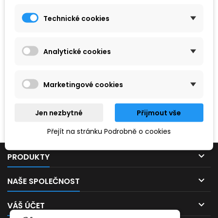
Technické cookies
Analytické cookies
Marketingové cookies
Hledaný výraz nebyl nenalezen.
Jen nezbytné
Přijmout vše
Prosím, zkuste zadat něco jiného.
Přejít na stránku Podrobně o cookies

PRODUKTY

NAŠE SPOLEČNOST

VÁŠ ÚČET