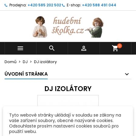
Prodejna:
+420 585 202 502
E-shop:
+420 588 491 044
0



shopping_cart
Domů
DJ
DJ izolátory
ÚVODNÍ STRÁNKA
DJ IZOLÁTORY
Tyto webové stránky ukládají v souladu se zákony na
vaše zařízení soubory, obecně nazývané cookies.
Odsouhlaste prosím nastavení cookies souborů pro
použití webu.