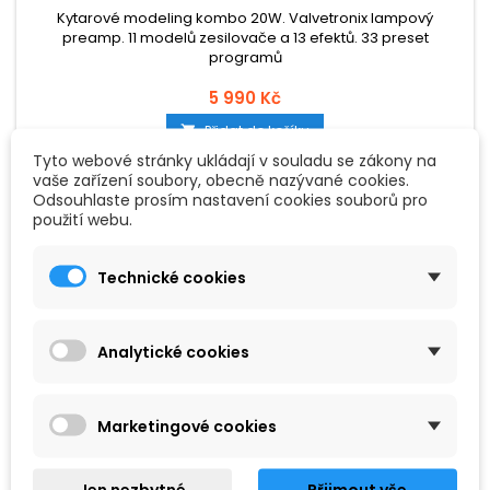
Kytarové modeling kombo 20W. Valvetronix lampový
preamp. 11 modelů zesilovače a 13 efektů. 33 preset
programů
5 990 Kč
Přidat do košíku

Tyto webové stránky ukládají v souladu se zákony na
vaše zařízení soubory, obecně nazývané cookies.
Odsouhlaste prosím nastavení cookies souborů pro
použití webu.
Technické cookies
Analytické cookies
Marketingové cookies
Jen nezbytné
Přijmout vše