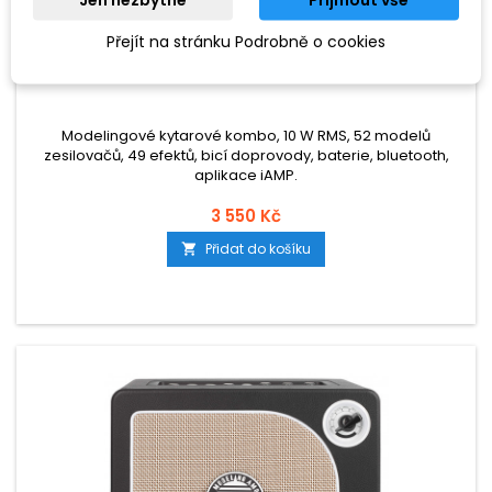
Přejít na stránku Podrobně o cookies
ZNAČKA:
MOOER
MOOER SD 10I BK
Modelingové kytarové kombo, 10 W RMS, 52 modelů
zesilovačů, 49 efektů, bicí doprovody, baterie, bluetooth,
aplikace iAMP.
3 550 Kč
Přidat do košíku
