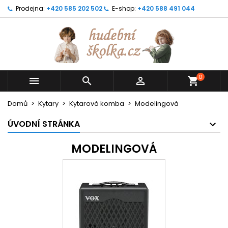
Prodejna:
+420 585 202 502
E-shop:
+420 588 491 044
0



shopping_cart
Domů
Kytary
Kytarová komba
Modelingová
ÚVODNÍ STRÁNKA
MODELINGOVÁ