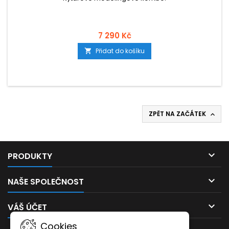
7 290 Kč
Přidat do košíku

ZPĚT NA ZAČÁTEK


PRODUKTY

NAŠE SPOLEČNOST

VÁŠ ÚČET
Cookies