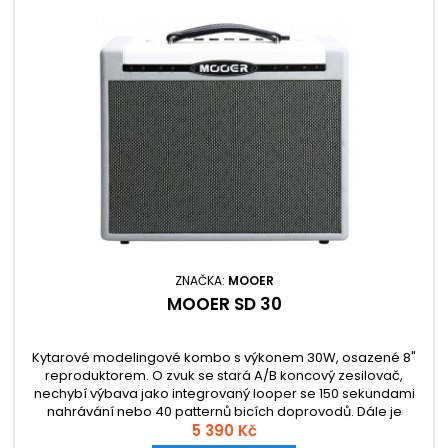
ZNAČKA:
MOOER
MOOER SD 30
Kytarové modelingové kombo s výkonem 30W, osazené 8"
reproduktorem. O zvuk se stará A/B koncový zesilovač,
nechybí výbava jako integrovaný looper se 150 sekundami
nahrávání nebo 40 patternů bicích doprovodů. Dále je
dispozici 25 digitálních preampů, 28 pedálových efektů (8x
5 390 Kč
overdrive, 9 x modulation, 5x delay, 6x reverb).