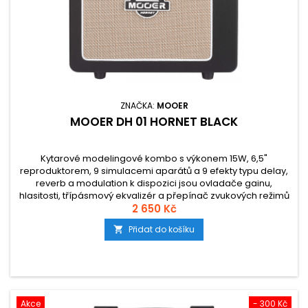
ZNAČKA:
MOOER
MOOER DH 01 HORNET BLACK
Kytarové modelingové kombo s výkonem 15W, 6,5"
reproduktorem, 9 simulacemi aparátů a 9 efekty typu delay,
reverb a modulation k dispozici jsou ovladače gainu,
hlasitosti, třípásmový ekvalizér a přepínač zvukových režimů
(kanálů) Live/Preset. Nechybí vestavěná ladička, Aux vstup
2 650 Kč
pro audio/mp3 zdroje s Bluetooth konektivita nebo
Přidat do košíku

sluchátkový výstup.
Akce
- 300 Kč