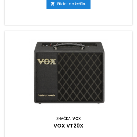
Přidat do košíku

ZNAČKA:
VOX
VOX VT20X