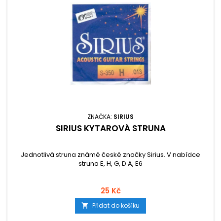
ZNAČKA:
SIRIUS
SIRIUS KYTAROVÁ STRUNA
Jednotlivá struna známé české značky Sirius. V nabídce
struna E, H, G, D A, E6
25 Kč
Přidat do košíku
