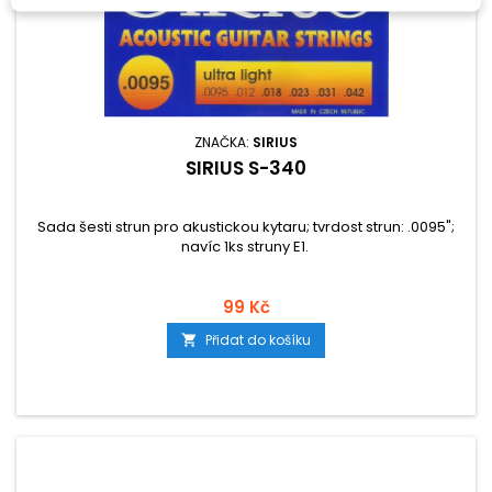
ZNAČKA:
SIRIUS
SIRIUS S-340
Sada šesti strun pro akustickou kytaru; tvrdost strun: .0095";
navíc 1ks struny E1.
99 Kč
Přidat do košíku
