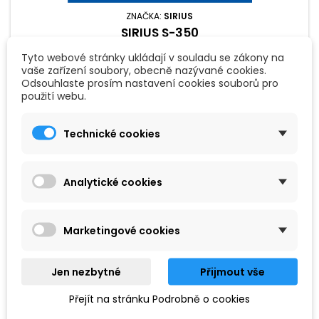
ZNAČKA:
SIRIUS
SIRIUS S-350
Tyto webové stránky ukládají v souladu se zákony na
vaše zařízení soubory, obecně nazývané cookies.
Sada šesti strun pro akustickou kytaru; tvrdost strun: .010";
Odsouhlaste prosím nastavení cookies souborů pro
navíc 1ks struny E1.
použití webu.
99 Kč
Technické cookies
Přidat do košíku

Analytické cookies
Marketingové cookies
Jen nezbytné
Přijmout vše
Přejít na stránku Podrobně o cookies