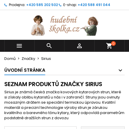
Prodejna:
+420 585 202 502
E-shop:
+420 588 491 044
0



shopping_cart
Domů
Značky
Sirius
ÚVODNÍ STRÁNKA
SEZNAM PRODUKTŮ ZNAČKY SIRIUS
Sirius je známá česká značka kovových kytarových strun, které
si získaly oblibu kytaristů u nás i v zahraničí. Struny jsou ovinuty
mosazným drátem se speciální termickou úpravou. Kvalitní
materiál a precizní technologie výroby strun je zárukou
kvalitního a barevného tónu kytary, který odpovídá parametrům
podstatně dražších strun z dovozu