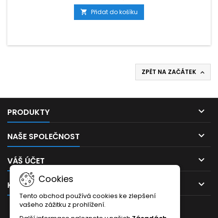
praktická rukojeť. Rozměry (VxŠxH) 330 x 355 x 300 mm.
Přidat do košíku

ZPĚT NA ZAČÁTEK


PRODUKTY

NAŠE SPOLEČNOST

VÁŠ ÚČET
Cookies

KONTAKT
Tento obchod používá cookies ke zlepšení
vašeho zážitku z prohlížení.
ODBĚR NOVINEK