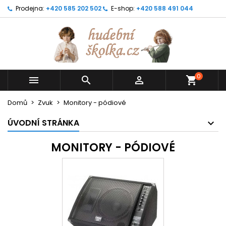
Prodejna:
+420 585 202 502
E-shop:
+420 588 491 044
0



shopping_cart
Domů
Zvuk
Monitory - pódiové
ÚVODNÍ STRÁNKA
MONITORY - PÓDIOVÉ