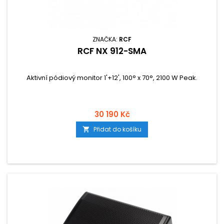
ZNAČKA:
RCF
RCF NX 912-SMA
Aktivní pódiový monitor 1'+12', 100° x 70°, 2100 W Peak.
30 190 Kč
Přidat do košíku
