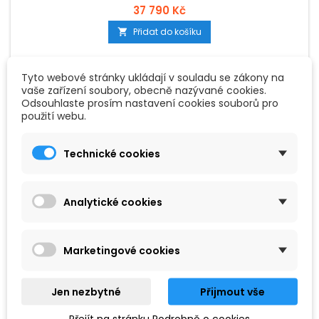
37 790 Kč
Přidat do košíku

Tyto webové stránky ukládají v souladu se zákony na
vaše zařízení soubory, obecně nazývané cookies.
Odsouhlaste prosím nastavení cookies souborů pro
použití webu.
Technické cookies
Analytické cookies
Marketingové cookies
Jen nezbytné
Přijmout vše
ZNAČKA:
RCF
RCF NX 10-SMA
Přejít na stránku Podrobně o cookies