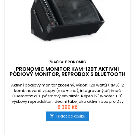
ZNAČKA:
PRONOMIC
PRONOMIC MONITOR KAM-12BT AKTIVNÍ
PÓDIOVÝ MONITOR, REPROBOX S BLUETOOTH
Aktivní pódiový monitor zkosený, výkon: 120 wattů (RMS), 2
kombinované vstupy (mic + line), integrovaný přijímač
Bluetooth® a 3-pásmový ekvalizér. Repro 12" woofer + 3"
výškový reproduktor. Ideální také jako aktivní box pro DJy
nebo jako PA box pro menší prostory. Frekvenční rozsah 60
6 390 Kč
Hz - 18 kHz, max. akustický tlak 120 dB SPL.
Přidat do košíku
