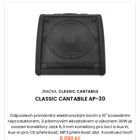
ZNAČKA:
CLASSIC CANTABILE
CLASSIC CANTABILE AP-30
Odposlech primárně k elektronickým bicím s 10" koaxiálním
reproduktorem, 3 pásmovým ekvalizérem a výkonem 30W je
osazen konektory Jack 6,3 mm konektory pro bicí a Aux In,
Aux-in pro CD přehrávač, MP3 přehrávač atd.. Konstrukci tvoří
robustní plast, kovová mřížka chránící reproduktor a
6 090 Kč