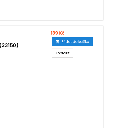
189 Kč
Přidat do košíku

(33150)
Zobrazit