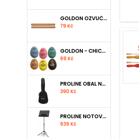
GOLDON OZVUČNÁ DŘÍVKA 15 X 150MM
79 Kč
GOLDON - CHICKEN SHAKER
69 Kč
PROLINE OBAL NA AKUSTICKOU KYTARU S 5 MM POLSTROVÁNÍM
390 Kč
PROLINE NOTOVÝ PULT ODLEHČENÝ
639 Kč