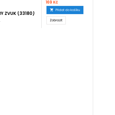
169 Kč
Přidat do košíku

NÝ ZVUK (33180)
.
Zobrazit