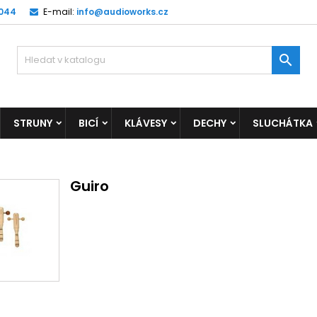
 044
E-mail:
info@audioworks.cz

STRUNY
BICÍ
KLÁVESY
DECHY
SLUCHÁTKA
Guiro