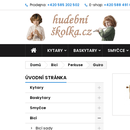
Prodejna:
+420 585 202 502
E-shop:
+420 588 491
KYTARY
BASKYTARY
SMYČCE
Domů
Bicí
Perkuse
Guiro
ÚVODNÍ STRÁNKA
Kytary
Baskytary
Smyčce
Bicí
Bicí sady