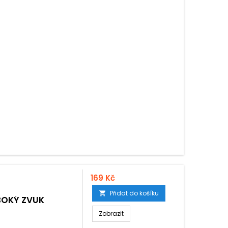
169 Kč
Přidat do košíku

BOKÝ ZVUK
Zobrazit