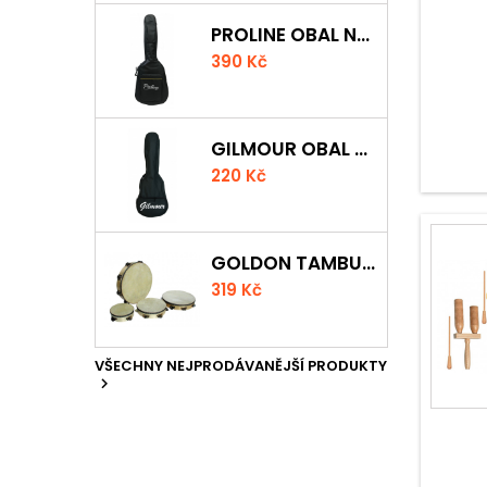
PROLINE OBAL NA KLASICKOU KYTARU S 5 MM POLSTROVÁNÍM
390 Kč
GILMOUR OBAL NA UKULELE CONCERT
220 Kč
GOLDON TAMBURÍNA S BLÁNOU A ČINELKY 20CM
319 Kč
VŠECHNY NEJPRODÁVANĚJŠÍ PRODUKTY
