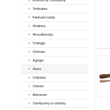
Rototomy, Octobany
Timbales
Perkusní sady
Shakery
Woodblocky
Triangly
Chimes
Agogo
Guiro
Cabasa
Claves
Maracas
Tamburíny a rolničky