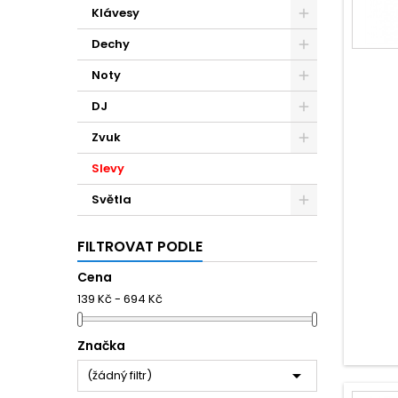
Klávesy
Dechy
Noty
DJ
Zvuk
Slevy
Světla
FILTROVAT PODLE
Cena
139 Kč - 694 Kč
Značka

(žádný filtr)