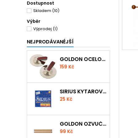
Dostupnost
Skladem
(10)
Výběr
Výprodej
(1)
NEJPRODÁVANÉJŠÍ
GOLDON OCELOVÉ PRSTOVÉ ČINELKY
159 Kč
SIRIUS KYTAROVÁ STRUNA
25 Kč
GOLDON OZVUČNÁ DŘÍVKA 18 X 200MM
99 Kč