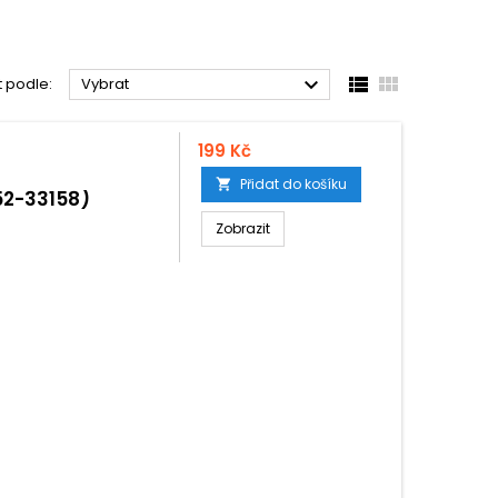



t podle:
Vybrat
199 Kč
Přidat do košíku

52-33158)
Zobrazit