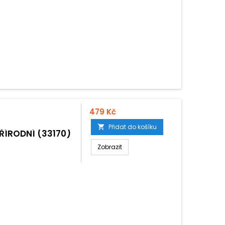
479 Kč
Přidat do košíku

ŘÍRODNÍ (33170)
Zobrazit