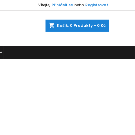
Vítejte,
Přihlásit se
nebo
Registrovat
shopping_cart
Košík:
0
Produkty - 0 Kč