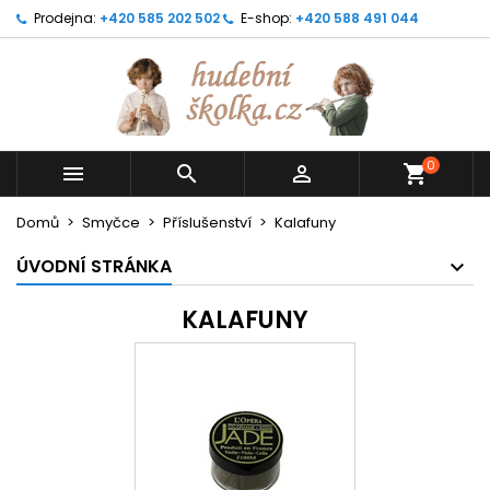
Prodejna:
+420 585 202 502
E-shop:
+420 588 491 044
0



shopping_cart
Domů
Smyčce
Příslušenství
Kalafuny
ÚVODNÍ STRÁNKA
KALAFUNY