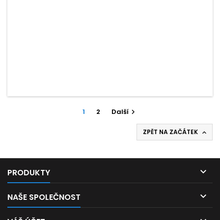
1
2
Další

ZPĚT NA ZAČÁTEK


PRODUKTY

NAŠE SPOLEČNOST