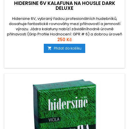
HIDERSINE 6V KALAFUNA NA HOUSLE DARK
DELUXE
Hidersine 6V, vybraný řadou profesionálních hudebníků,
dosahuje fantastické rovnováhy mezi přilnavostí a jemností
výrazu. Jádro kalafuny nabízí záviděníhodné úrovně
přilnavosti (Grip Profile Hodnocení: GPR # 6) a dobrou úroveň
attacku, a široké možnosti artikulace.
250 Kč
Přidat do košíku
