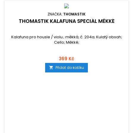
ZNAČKA:
THOMASTIK
THOMASTIK KALAFUNA SPECIÁL MĚKKÉ
Kalafuna pro housle / violu.; měkká; č. 204a; Kulatý obsah;
Cello; Měkké;
369 Kč
Přidat do košíku
