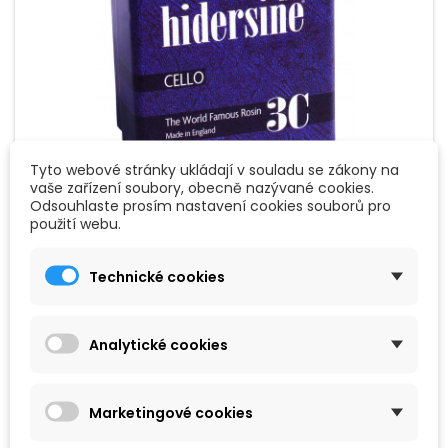
Tyto webové stránky ukládají v souladu se zákony na
vaše zařízení soubory, obecně nazývané cookies.
ZNAČKA:
HIDERSINE
Odsouhlaste prosím nastavení cookies souborů pro
použití webu.
HIDERSINE 3C KALAFUNA NA CELLO (AMBER)
MEDIUM
Technické cookies
Violoncellová kalafuna, volba studentů i profesionálů, modely
1C (Large Cake) a 3C (Medium Cake) od společnosti
Hidersine se mezi violoncellisty staly všudypřítomnými díky
jejich vyváženosti přilnavosti (Grip Profile č. 4) a hratelnosti.
Analytické cookies
199 Kč
Přidat do košíku

Marketingové cookies