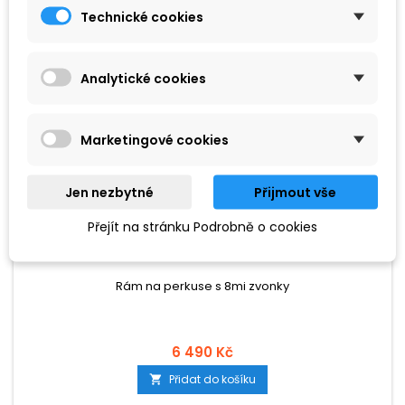
Technické cookies
Analytické cookies
Marketingové cookies
Jen nezbytné
Přijmout vše
ZNAČKA:
GOLDON
Přejít na stránku Podrobně o cookies
GOLDON - RÁM NA 8 ZVONKŮ (33900)
Rám na perkuse s 8mi zvonky
6 490 Kč
Přidat do košíku
