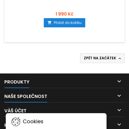
1 990 Kč
Přidat do košíku

ZPĚT NA ZAČÁTEK


PRODUKTY

NAŠE SPOLEČNOST

VÁŠ ÚČET
Cookies

KONTAKT