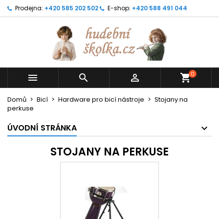
Prodejna:
+420 585 202 502
E-shop:
+420 588 491 044
0



shopping_cart
Domů
Bicí
Hardware pro bicí nástroje
Stojany na
perkuse
ÚVODNÍ STRÁNKA
STOJANY NA PERKUSE