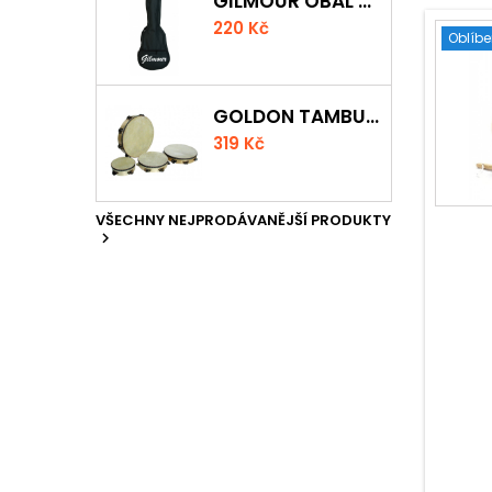
GILMOUR OBAL NA UKULELE CONCERT
220 Kč
Oblíb
GOLDON TAMBURÍNA S BLÁNOU A ČINELKY 20CM
319 Kč
VŠECHNY NEJPRODÁVANĚJŠÍ PRODUKTY
