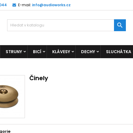
 044
E-mail:
info@audioworks.cz

STRUNY
BICÍ
KLÁVESY
DECHY
SLUCHÁTKA
Činely
gorie