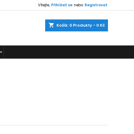
Vítejte,
Přihlásit se
nebo
Registrovat
shopping_cart
Košík:
0
Produkty - 0 Kč