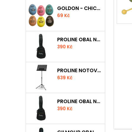
GOLDON - CHICKEN SHAKER
69 Kč
PROLINE OBAL NA AKUSTICKOU KYTARU S 5 MM POLSTROVÁNÍM
390 Kč
PROLINE NOTOVÝ PULT ODLEHČENÝ
639 Kč
PROLINE OBAL NA KLASICKOU KYTARU S 5 MM POLSTROVÁNÍM
390 Kč