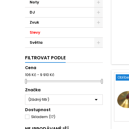
Noty
DJ
Zvuk
Slevy
Světla
FILTROVAT PODLE
Cena
106 Kč - 9 910 Kč
Oblíb
Značka

(žádný filtr)
Dostupnost
Skladem
(17)
NEJPRODÁVANÉJŠÍ