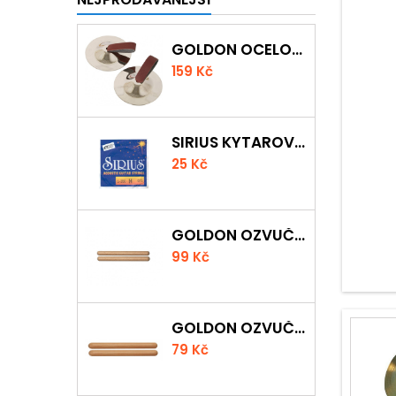
GOLDON OCELOVÉ PRSTOVÉ ČINELKY
159 Kč
SIRIUS KYTAROVÁ STRUNA
25 Kč
GOLDON OZVUČNÁ DŘÍVKA 18 X 200MM
99 Kč
GOLDON OZVUČNÁ DŘÍVKA 15 X 150MM
79 Kč