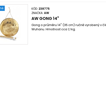
ené
KÓD:
238775
ZNAČKA:
AW
AW GONG 14"
Gong o průměru 14" (35 cm) ručně vyrobený v č
Wuhanu. Hmotnost cca 1,1 kg.