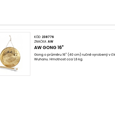
KÓD:
238776
ZNAČKA:
AW
AW GONG 16"
Gong o průměru 16" (40 cm) ručně vyrobený v č
Wuhanu. Hmotnost cca 1,6 kg.