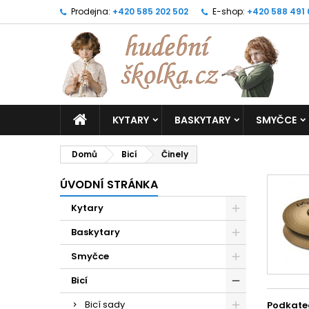
Prodejna:
+420 585 202 502
E-shop:
+420 588 491
KYTARY
BASKYTARY
SMYČCE
Domů
Bicí
Činely
ÚVODNÍ STRÁNKA
Kytary
Baskytary
Smyčce
Bicí
Bicí sady
Podkate