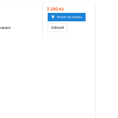
2 290 Kč
Přidat do košíku

ínském
Zobrazit