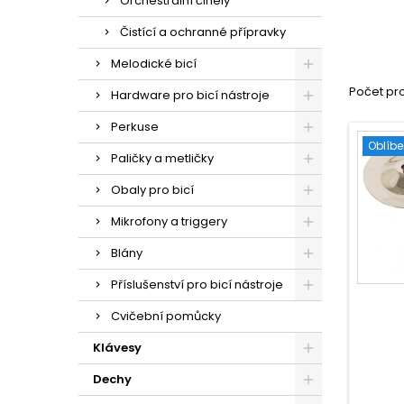
Orchestrální činely
Čistící a ochranné přípravky
Melodické bicí
Počet pro
Hardware pro bicí nástroje
Perkuse
Oblíb
Paličky a metličky
Obaly pro bicí
Mikrofony a triggery
Blány
Příslušenství pro bicí nástroje
Cvičební pomůcky
Klávesy
Dechy