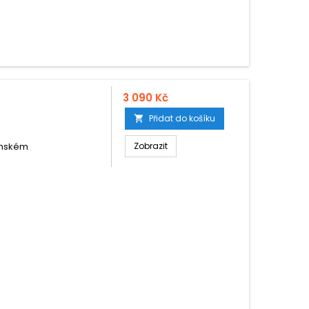
3 090 Kč
Přidat do košíku

ínském
Zobrazit