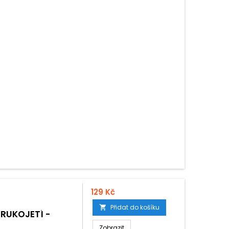
129 Kč
Přidat do košíku

 RUKOJETÍ -
Zobrazit