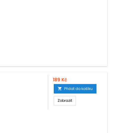
189 Kč
Přidat do košíku

Zobrazit