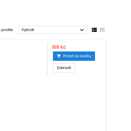



t podle:
Vybrat
159 Kč
Přidat do košíku

Zobrazit