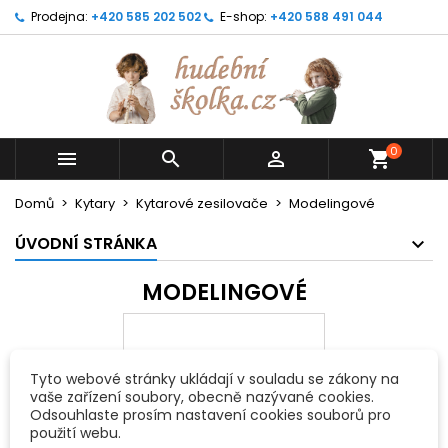
Prodejna:
+420 585 202 502
E-shop:
+420 588 491 044
0



shopping_cart
Domů
Kytary
Kytarové zesilovače
Modelingové
ÚVODNÍ STRÁNKA
MODELINGOVÉ
Tyto webové stránky ukládají v souladu se zákony na
vaše zařízení soubory, obecně nazývané cookies.
Odsouhlaste prosím nastavení cookies souborů pro
použití webu.