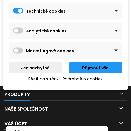
Technické cookies
Analytické cookies
Marketingové cookies
Hledaný výraz nebyl nenalezen.
Jen nezbytné
Přijmout vše
Prosím, zkuste zadat něco jiného.
Přejít na stránku Podrobně o cookies

PRODUKTY

NAŠE SPOLEČNOST

VÁŠ ÚČET