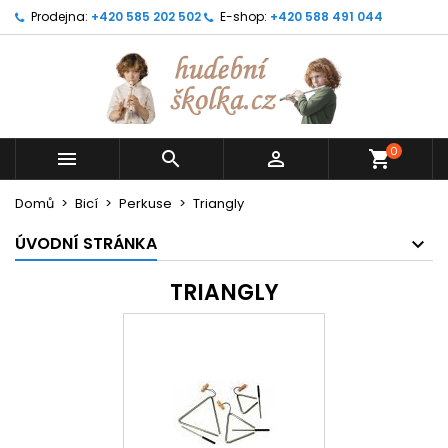
Prodejna:
+420 585 202 502
E-shop:
+420 588 491 044
0



shopping_cart
Domů
Bicí
Perkuse
Triangly
ÚVODNÍ STRÁNKA
TRIANGLY