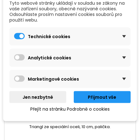
Tyto webové stránky ukládají v souladu se zákony na
vaše zařízení soubory, obecně nazývané cookies.
Odsouhlaste prosím nastavení cookies souborů pro
Oblíbené
použití webu.
Technické cookies
Analytické cookies
Marketingové cookies
Jen nezbytné
Přijmout vše
ZNAČKA:
GOLDON
Přejít na stránku Podrobně o cookies
GOLDON TRIANGL 10 CM
Triangl ze speciální oceli, 10 cm, palička.