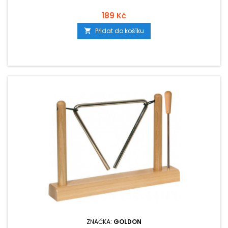
189 Kč
Přidat do košíku

ZNAČKA:
GOLDON