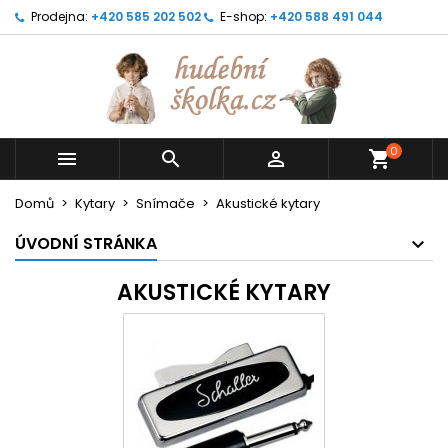
Prodejna:
+420 585 202 502
E-shop:
+420 588 491 044
0



shopping_cart
Domů
Kytary
Snímače
Akustické kytary
ÚVODNÍ STRÁNKA
AKUSTICKÉ KYTARY