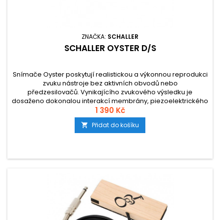
ZNAČKA:
SCHALLER
SCHALLER OYSTER D/S
Snímače Oyster poskytují realistickou a výkonnou reprodukci
zvuku nástroje bez aktivních obvodů nebo
předzesilovačů. Vynikajícího zvukového výsledku je
dosaženo dokonalou interakcí membrány, piezoelektrického
prvku a plastového kontaktního gelu.
1 390 Kč
Přidat do košíku
