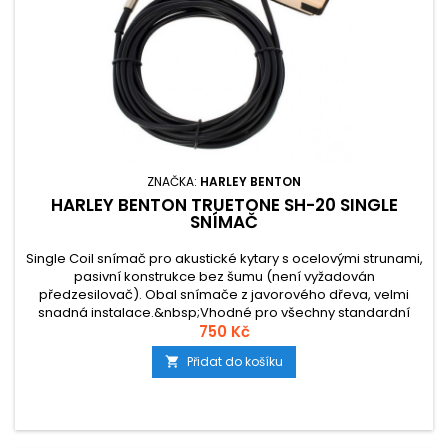
ZNAČKA:
HARLEY BENTON
HARLEY BENTON TRUETONE SH-20 SINGLE
SNÍMAČ
Single Coil snímač pro akustické kytary s ocelovými strunami,
pasivní konstrukce bez šumu (není vyžadován
předzesilovač). Obal snímače z javorového dřeva, velmi
snadná instalace.&nbsp;Vhodné pro všechny standardní
zvukové otvory. Délka kabelu 4 m, připojení přes 6,3 mm jack
750 Kč
konektor.
Přidat do košíku
