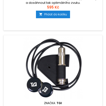
a dosáhnout tak optimálního zvuku.
595 Kč
Přidat do košíku

ZNAČKA:
TGI