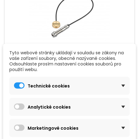
Tyto webové stránky ukládají v souladu se zákony na
vaše zařízení soubory, obecně nazývané cookies.
ZNAČKA:
SCHALLER
Odsouhlaste prosím nastavení cookies souborů pro
použití webu.
SCHALLER OYSTER S/S BRASS
Technické cookies
Piezo snímač pro akustické strunné nástroje, konektor 6,3mm
jack ONA.
Analytické cookies
920 Kč
Přidat do košíku

Marketingové cookies