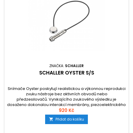
ZNAČKA:
SCHALLER
SCHALLER OYSTER S/S
Snímače Oyster poskytují realistickou a výkonnou reprodukci
zvuku nástroje bez aktivních obvodů nebo
předzesilovačů. Vynikajícího zvukového výsledku je
dosaženo dokonalou interakcí membrány, piezoelektrického
prvku a plastového kontaktního gelu. Všechny modely Oyster
920 Kč
jsou zajištěny oboustrannou lepicí fólií, případně
Přidat do košíku

odnímatelnou lepicí podložkou, která...