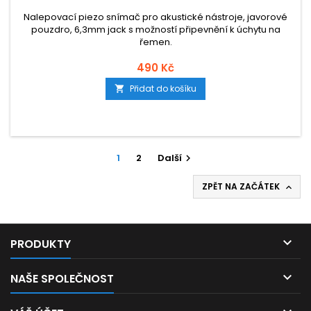
Nalepovací piezo snímač pro akustické nástroje, javorové
pouzdro, 6,3mm jack s možností připevnění k úchytu na
řemen.
490 Kč
Přidat do košíku

1
2
Další

ZPĚT NA ZAČÁTEK


PRODUKTY

NAŠE SPOLEČNOST