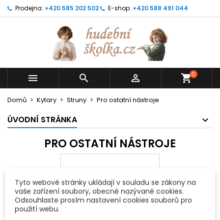
Prodejna:
+420 585 202 502
E-shop:
+420 588 491 044
0



shopping_cart
Domů
Kytary
Struny
Pro ostatní nástroje
ÚVODNÍ STRÁNKA
PRO OSTATNÍ NÁSTROJE
Tyto webové stránky ukládají v souladu se zákony na
vaše zařízení soubory, obecně nazývané cookies.
Odsouhlaste prosím nastavení cookies souborů pro
použití webu.