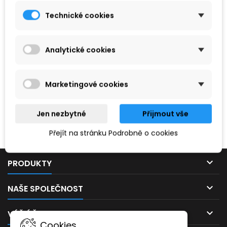
Technické cookies
Analytické cookies
Marketingové cookies
Hledaný výraz nebyl nenalezen.
Jen nezbytné
Přijmout vše
Prosím, zkuste zadat něco jiného.
Přejít na stránku Podrobně o cookies

PRODUKTY

NAŠE SPOLEČNOST

VÁŠ ÚČET
Cookies