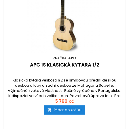
ZNAČKA:
APC
APC 1S KLASICKÁ KYTARA 1/2
Klasická kytara velikosti 1/2 se smrkovou přední deskou
deskou a luby a zadní deskou ze Mahagonu Sapelle.
Výjimečné zvukové vlastnosti. Ručně vyráběno v Portugalsku.
K dispozici ve všech velikostech. Povrchová úprava lesk. Pro
výrobu nástrojů je použito pouze dřevo šetrné k životnímu
5 790 Kč
prostředí.
Přidat do košíku
