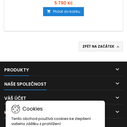
mechanika s lyrou-chrom, Akryl-knoflíky; Polyurethanové,
5 790 Kč
hedvábně matné lakování, šetrné k životnímu prostředí;
Přidat do košíku

Made in Europe/Vyrobeno...
ZPĚT NA ZAČÁTEK


PRODUKTY

NAŠE SPOLEČNOST

VÁŠ ÚČET
Cookies

KONTAKT
Tento obchod používá cookies ke zlepšení
vašeho zážitku z prohlížení.