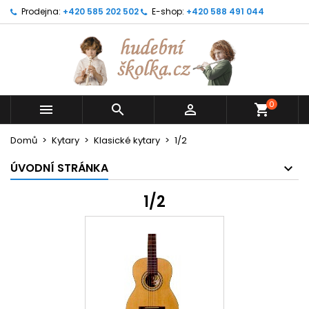
Prodejna:
+420 585 202 502
E-shop:
+420 588 491 044
0



shopping_cart
Domů
Kytary
Klasické kytary
1/2
ÚVODNÍ STRÁNKA
1/2