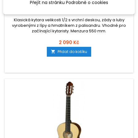
Přejít na stránku Podrobně o cookies
CLASSIC CANTABILE AS-851 - 1/2
Klasická kytara velikosti 1/2 s vrchní deskou, zády a luby
vyrobenými z lípy a hmatníkem z palisandru. Vhodné pro
začínající kytaristy. Menzura 550 mm.
2 090 Kč
Přidat do košíku
