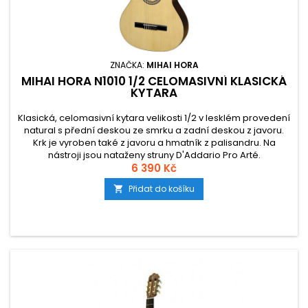
ZNAČKA:
MIHAI HORA
MIHAI HORA N1010 1/2 CELOMASIVNÍ KLASICKÁ
KYTARA
Klasická, celomasivní kytara velikosti 1/2 v lesklém provedení
natural s přední deskou ze smrku a zadní deskou z javoru.
Krk je vyroben také z javoru a hmatník z palisandru. Na
nástroji jsou nataženy struny D'Addario Pro Arté.
6 390 Kč
Přidat do košíku
