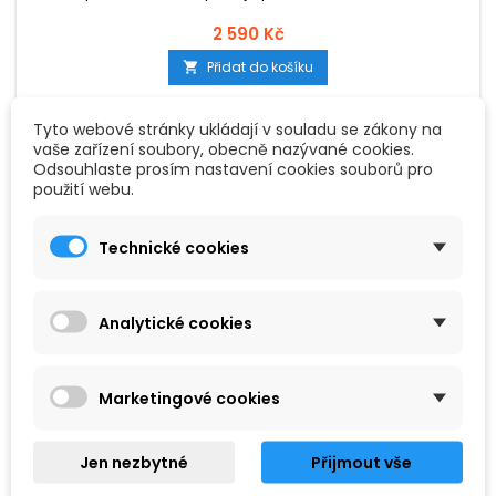
2 590 Kč
Přidat do košíku

Tyto webové stránky ukládají v souladu se zákony na
vaše zařízení soubory, obecně nazývané cookies.
Odsouhlaste prosím nastavení cookies souborů pro
Oblíbené
použití webu.
Technické cookies
Analytické cookies
Marketingové cookies
Jen nezbytné
Přijmout vše
ZNAČKA:
CLASSIC CANTABILE