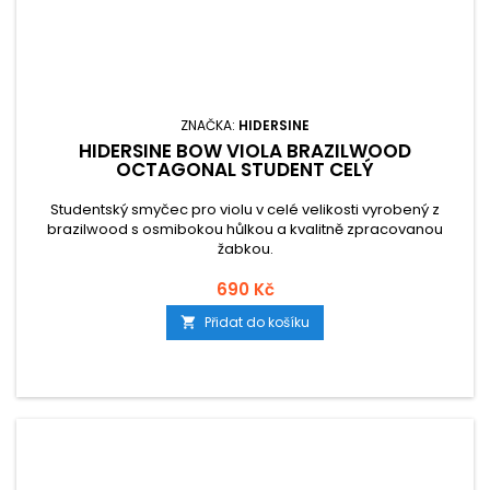
ZNAČKA:
HIDERSINE
HIDERSINE BOW VIOLA BRAZILWOOD
OCTAGONAL STUDENT CELÝ
Studentský smyčec pro violu v celé velikosti vyrobený z
brazilwood s osmibokou hůlkou a kvalitně zpracovanou
žabkou.
690 Kč
Přidat do košíku
