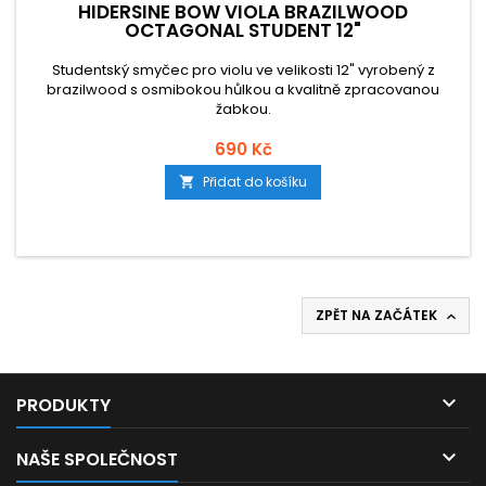
HIDERSINE BOW VIOLA BRAZILWOOD
OCTAGONAL STUDENT 12"
Studentský smyčec pro violu ve velikosti 12" vyrobený z
brazilwood s osmibokou hůlkou a kvalitně zpracovanou
žabkou.
690 Kč
Přidat do košíku

ZPĚT NA ZAČÁTEK


PRODUKTY

NAŠE SPOLEČNOST