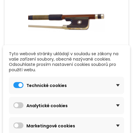
Tyto webové stránky ukládají v souladu se zákony na
vaše zařízení soubory, obecně nazývané cookies.
Odsouhlaste prosím nastavení cookies souborů pro
ZNAČKA:
HIDERSINE
použití webu.
HIDERSINE BOW VIOLA FINE BRAZILWOOD
Technické cookies
Celý smyčec na violu s jemnou osmibokou hůlkou z
brazilwood, postříbřeným měděným vinutím a kvalitní
ebenovou žabkou.
Analytické cookies
1 290 Kč
Přidat do košíku

Marketingové cookies