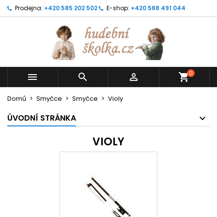
Prodejna:
+420 585 202 502
E-shop:
+420 588 491 044
0



shopping_cart
Domů
Smyčce
Smyčce
Violy
ÚVODNÍ STRÁNKA
VIOLY