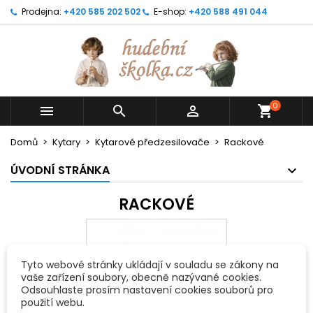
Prodejna:
+420 585 202 502
E-shop:
+420 588 491 044
0



shopping_cart
Domů
Kytary
Kytarové předzesilovače
Rackové
ÚVODNÍ STRÁNKA
RACKOVÉ
Tyto webové stránky ukládají v souladu se zákony na
vaše zařízení soubory, obecně nazývané cookies.
Odsouhlaste prosím nastavení cookies souborů pro
použití webu.