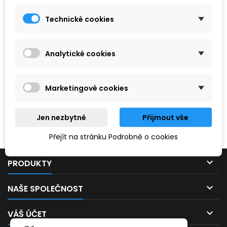
Technické cookies
Analytické cookies
Marketingové cookies
Hledaný výraz nebyl nenalezen.
Jen nezbytné
Přijmout vše
Prosím, zkuste zadat něco jiného.
Přejít na stránku Podrobně o cookies

PRODUKTY

NAŠE SPOLEČNOST

VÁŠ ÚČET