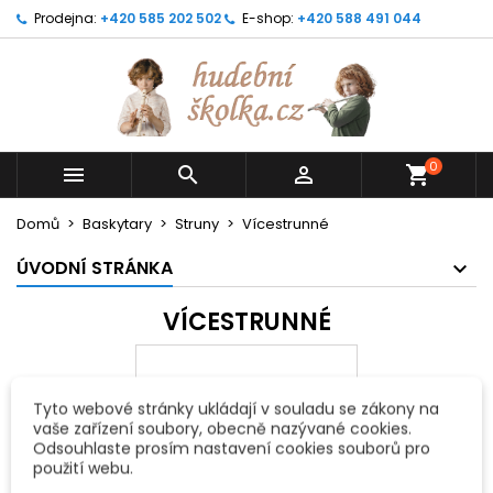
Prodejna:
+420 585 202 502
E-shop:
+420 588 491 044
0



shopping_cart
Domů
Baskytary
Struny
Vícestrunné
ÚVODNÍ STRÁNKA
VÍCESTRUNNÉ
Tyto webové stránky ukládají v souladu se zákony na
vaše zařízení soubory, obecně nazývané cookies.
Odsouhlaste prosím nastavení cookies souborů pro
použití webu.