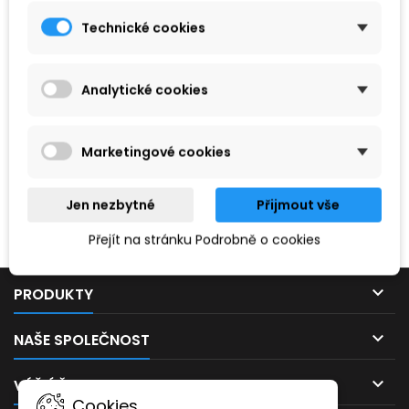
Technické cookies
Analytické cookies
Marketingové cookies
Hledaný výraz nebyl nenalezen.
Jen nezbytné
Přijmout vše
Prosím, zkuste zadat něco jiného.
Přejít na stránku Podrobně o cookies

PRODUKTY

NAŠE SPOLEČNOST

VÁŠ ÚČET
Cookies