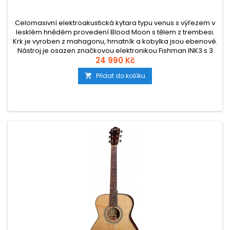
Celomasivní elektroakustická kytara typu venus s výřezem v
lesklém hnědém provedení Blood Moon s tělem z trembesi.
Krk je vyroben z mahagonu, hmatník a kobylka jsou ebenové.
Nástroj je osazen značkovou elektronikou Fishman INK3 s 3
pásmovým ekvalizérem a integrovanou ladičkou.
24 990 Kč
Přidat do košíku
