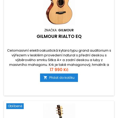
ZNAČKA:
GILMOUR
GILMOUR RIALTO EQ
Celomasivní elektroakustická kytara typu grand auditorium s
výřezem v lesklém provedení natural s přední deskou s
výběrového smrku Sitka A+ a zadní deskou a luby z
masivního mahagonu. Krk je také mahagonový, hmatník a
kobylku tvoří eben. Nástroj osazen značkovou elektronikou
17 990 Kč
Fishman Flex Plus T s integrovanou ladičkou.
Přidat do košíku

Oblíbené