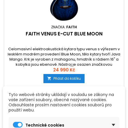
ZNAČKA:
FAITH
FAITH VENUS E-CUT BLUE MOON
Celomasivní elektroakustická kytara typu venus s výřezem v
lesklém modrém provedení Blue Moon, tělo kytary tvoří Java
Mango. Krk je vyroben z mahagonu, hmatník s rádiem 16" a
kobylka jsou ebenové. Nástroj je osazen značkovou
elektronikou Fishman INK3 s 3 pásmovým ekvalizérem a
24 990 Kč
integrovanou ladičkou.
Přidat do košíku

Tyto webové stránky ukládají v souladu se zákony na
vaše zařízení soubory, obecně nazývané cookies.
Odsouhlaste prosím nastavení cookies souborů pro
Oblíbené
použití webu.
Technické cookies