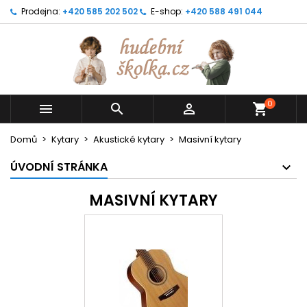
Prodejna:
+420 585 202 502
E-shop:
+420 588 491 044
0



shopping_cart
Domů
Kytary
Akustické kytary
Masivní kytary
ÚVODNÍ STRÁNKA
MASIVNÍ KYTARY