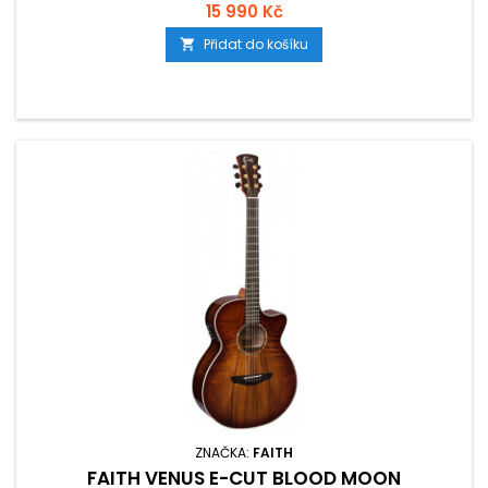
indonéský eben. Nástroj je osazen značkovou elektronikou
15 990 Kč
Fishman Presys1 s integrovanou ladičkou.
Přidat do košíku

ZNAČKA:
FAITH
FAITH VENUS E-CUT BLOOD MOON