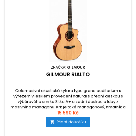
ZNAČKA:
GILMOUR
GILMOUR RIALTO
Celomasivní akustická kytara typu grand auditorium s
výřezem v lesklém provedení natural s přední deskou s
výběrového smrku Sitka A+ a zadní deskou a luby z
masivního mahagonu. Krk je také mahagonový, hmatník a
kobylku tvoří eben.
15 590 Kč
Přidat do košíku
