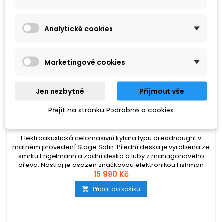
Analytické cookies
Marketingové cookies
Jen nezbytné
Přijmout vše
ZNAČKA:
FAITH
Přejít na stránku Podrobně o cookies
FAITH NAKED SATURN ELECTRO
Elektroakustická celomasivní kytara typu dreadnought v
matném provedení Stage Satin. Přední deska je vyrobena ze
smrku Engelmann a zadní deska a luby z mahagonového
dřeva. Nástroj je osazen značkovou elektronikou Fishman
Isys-T s integrovanou ladičkou. Nástroj je dodáván včetně
15 990 Kč
obalu.
Přidat do košíku
