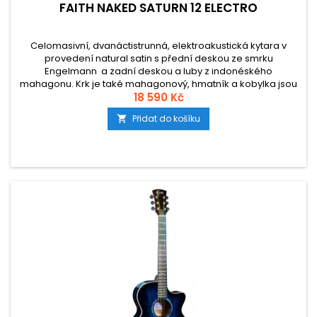
FAITH NAKED SATURN 12 ELECTRO
Celomasivní, dvanáctistrunná, elektroakustická kytara v
provedení natural satin s přední deskou ze smrku
Engelmann a zadní deskou a luby z indonéského
mahagonu. Krk je také mahagonový, hmatník a kobylka jsou
vyrobeny z indonéského ebenu. Nástroj je osazen značkovou
18 590 Kč
elektronikou Fishman Presys1 (Isys-T).
Přidat do košíku
