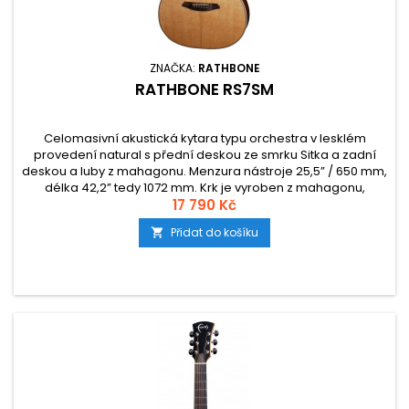
ZNAČKA:
RATHBONE
RATHBONE RS7SM
Celomasivní akustická kytara typu orchestra v lesklém
provedení natural s přední deskou ze smrku Sitka a zadní
deskou a luby z mahagonu. Menzura nástroje 25,5” / 650 mm,
délka 42,2” tedy 1072 mm. Krk je vyroben z mahagonu,
hmatník s kobylka z palisandru.
17 790 Kč
Přidat do košíku
