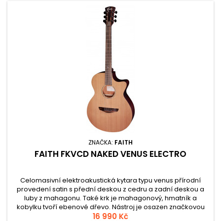
ZNAČKA:
FAITH
FAITH FKVCD NAKED VENUS ELECTRO
Celomasivní elektroakustická kytara typu venus přírodní
provedení satin s přední deskou z cedru a zadní deskou a
luby z mahagonu. Také krk je mahagonový, hmatník a
kobylku tvoří ebenové dřevo. Nástroj je osazen značkovou
elektronikou Fishman Presys1 s integrovanou ladičkou. Nátroj
16 990 Kč