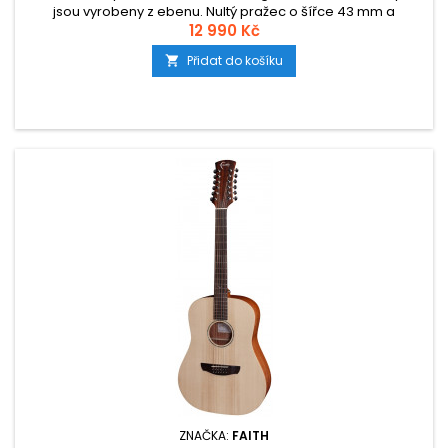
jsou vyrobeny z ebenu. Nultý pražec o šířce 43 mm a
kobylková vložka jsou z NuBone.
12 990 Kč
Přidat do košíku

ZNAČKA:
FAITH