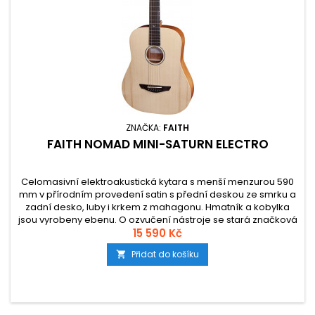
ZNAČKA:
FAITH
FAITH NOMAD MINI-SATURN ELECTRO
Celomasivní elektroakustická kytara s menší menzurou 590
mm v přírodním provedení satin s přední deskou ze smrku a
zadní desko, luby i krkem z mahagonu. Hmatník a kobylka
jsou vyrobeny ebenu. O ozvučení nástroje se stará značková
elektronika Fishman Isys-T s integrovanou ladičkou.
15 590 Kč
Přidat do košíku
