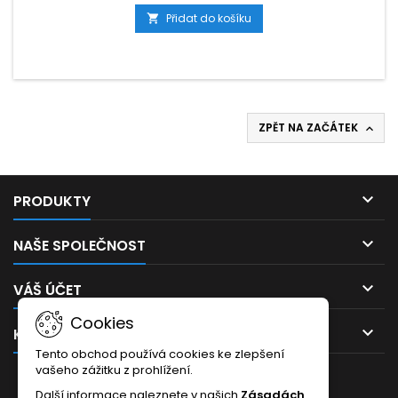
je dodáván včetně ochranného obalu.
Přidat do košíku

ZPĚT NA ZAČÁTEK


PRODUKTY

NAŠE SPOLEČNOST

VÁŠ ÚČET
Cookies

KONTAKT
Tento obchod používá cookies ke zlepšení
vašeho zážitku z prohlížení.
ODBĚR NOVINEK
Další informace naleznete v našich
Zásadách