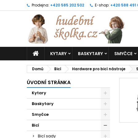
Prodejna:
+420 585 202 502
E-shop:
+420 588 491
KYTARY
BASKYTARY
SMYČCE
Domů
Bicí
Hardware pro bicí nástroje
ÚVODNÍ STRÁNKA
Kytary
Baskytary
Smyčce
Bicí
Bicí sady