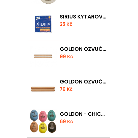
SIRIUS KYTAROVÁ STRUNA
25 Kč
GOLDON OZVUČNÁ DŘÍVKA 18 X 200MM
99 Kč
GOLDON OZVUČNÁ DŘÍVKA 15 X 150MM
79 Kč
GOLDON - CHICKEN SHAKER
69 Kč