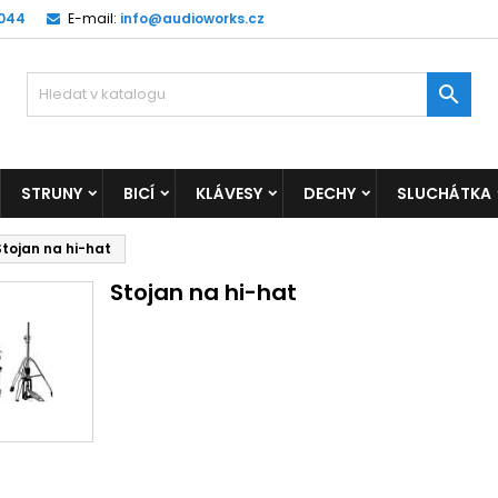
 044
E-mail:
info@audioworks.cz

STRUNY
BICÍ
KLÁVESY
DECHY
SLUCHÁTKA
Stojan na hi-hat
Stojan na hi-hat