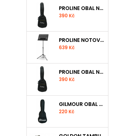
PROLINE OBAL NA AKUSTICKOU KYTARU S 5 MM POLSTROVÁNÍM
390 Kč
PROLINE NOTOVÝ PULT ODLEHČENÝ
639 Kč
PROLINE OBAL NA KLASICKOU KYTARU S 5 MM POLSTROVÁNÍM
390 Kč
GILMOUR OBAL NA UKULELE CONCERT
220 Kč
GOLDON TAMBURÍNA S BLÁNOU A ČINELKY 20CM