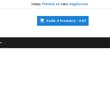
Vítejte,
Přihlásit se
nebo
Registrovat
shopping_cart
Košík:
0
Produkty - 0 Kč