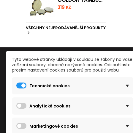
319 Kč
VŠECHNY NEJPRODÁVANĚJŠÍ PRODUKTY

PRODUKTY
NAŠE S
Tyto webové stránky ukládají v souladu se zákony na vaše
zařízení soubory, obecně nazývané cookies. Odsouhlaste
prosím nastavení cookies souborů pro použití webu.
Reklamace a odstoupení od smlouvy
Kontakty
Slevy
Obchodn
Technické cookies
Nové zboží
Mapa str
Nejvíce prodávané
Reklama
Kamenné
Analytické cookies
Cookies
Tento obchod používá cookies ke zlepšení
Marketingové cookies
vašeho zážitku z prohlížení.