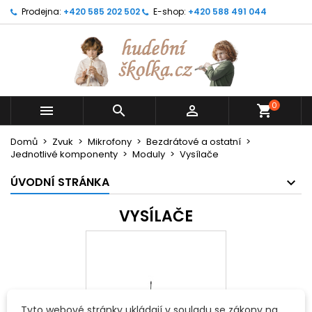
Prodejna:
+420 585 202 502
E-shop:
+420 588 491 044
0



shopping_cart
Domů
Zvuk
Mikrofony
Bezdrátové a ostatní
Jednotlivé komponenty
Moduly
Vysílače
ÚVODNÍ STRÁNKA
VYSÍLAČE
Tyto webové stránky ukládají v souladu se zákony na