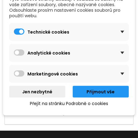
vaše zařízení soubory, obecně nazývané cookies.
Odsouhlaste prosím nastavení cookies souborů pro
použití webu.
Technické cookies
Vysílače ve formě bodypacků nebo samostatných modulů
např. in ear monitoring apod.. Bodypack je bezdrátový
vysílač, který se nejčastěji umisťuje na tělo např. za pásek u
kalhot, kapsu apod.. K bodypack vysílači je pak možné
Analytické cookies
připojit náhlavní, klopový mikrofon nebo kabel nástroje
např. kytary. baskytary apod.
Marketingové cookies
Jen nezbytné
Přijmout vše
Hledaný výraz nebyl nenalezen.
Přejít na stránku Podrobně o cookies
Prosím, zkuste zadat něco jiného.