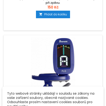
při zpěvu.
150 Kč
Přidat do košíku

Tyto webové stránky ukládají v souladu se zákony na
vaše zařízení soubory, obecně nazývané cookies.
Odsouhlaste prosím nastavení cookies souborů pro
ZNAČKA:
IBANEZ