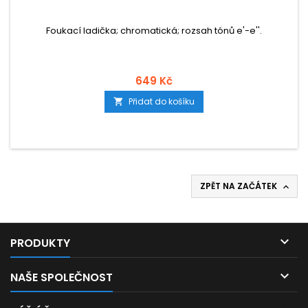
Foukací ladička; chromatická; rozsah tónů e'-e''.
649 Kč
Přidat do košíku

ZPĚT NA ZAČÁTEK


PRODUKTY

NAŠE SPOLEČNOST