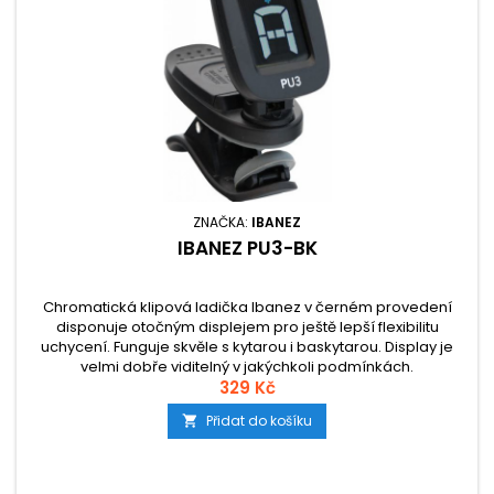
ZNAČKA:
IBANEZ
IBANEZ PU3-BK
Chromatická klipová ladička Ibanez v černém provedení
disponuje otočným displejem pro ještě lepší flexibilitu
uchycení. Funguje skvěle s kytarou i baskytarou. Display je
velmi dobře viditelný v jakýchkoli podmínkách.
329 Kč
Přidat do košíku
