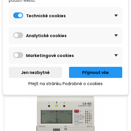
použití webu.
IBANEZ PU3-BL
Technické cookies
Chromatická klipová ladička Ibanez v modrém provedení
disponuje otočným displejem pro ještě lepší flexibilitu
uchycení. Funguje skvěle s kytarou i baskytarou. Display je
velmi dobře viditelný v jakýchkoli podmínkách.
Analytické cookies
329 Kč
Přidat do košíku

Marketingové cookies
Jen nezbytné
Přijmout vše
Výprodej!
Přejít na stránku Podrobně o cookies