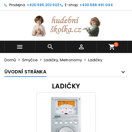
Prodejna:
+420 585 202 502
E-shop:
+420 588 491 044
0



shopping_cart
Domů
Smyčce
Ladičky, Metronomy
Ladičky
ÚVODNÍ STRÁNKA
LADIČKY