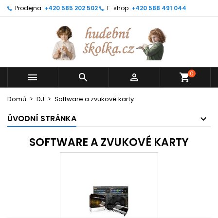
Prodejna:
+420 585 202 502
E-shop:
+420 588 491 044
0



shopping_cart
Domů
DJ
Software a zvukové karty
ÚVODNÍ STRÁNKA
SOFTWARE A ZVUKOVÉ KARTY