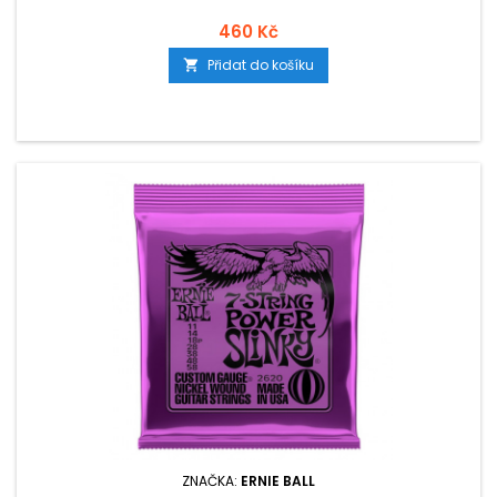
460 Kč
Přidat do košíku

ZNAČKA:
ERNIE BALL