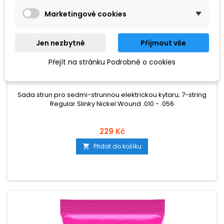
Marketingové cookies
Jen nezbytné
Přijmout vše
ZNAČKA:
ERNIE BALL
Přejít na stránku Podrobně o cookies
ERNIE BALL EB2621
Sada strun pro sedmi-strunnou elektrickou kytaru; 7-string
Regular Slinky Nickel Wound .010 - .056
229 Kč
Přidat do košíku
