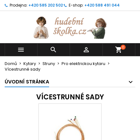
Prodejna:
+420 585 202 502
E-shop:
+420 588 491 044
0



shopping_cart
Domů
Kytary
Struny
Pro elektrickou kytaru
Vícestrunné sady
ÚVODNÍ STRÁNKA
VÍCESTRUNNÉ SADY