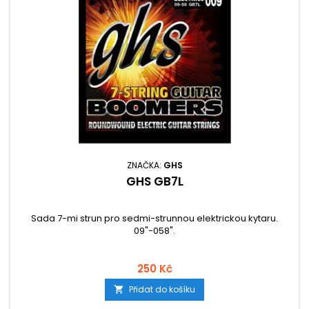
ZNAČKA:
GHS
GHS GB7L
Sada 7-mi strun pro sedmi-strunnou elektrickou kytaru.
09"-058".
250 Kč
Přidat do košíku
