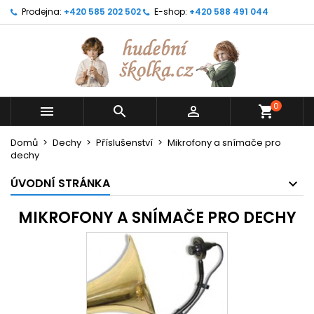
Prodejna:
+420 585 202 502
E-shop:
+420 588 491 044
0



shopping_cart
Domů
Dechy
Příslušenství
Mikrofony a snímače pro
dechy
ÚVODNÍ STRÁNKA
MIKROFONY A SNÍMAČE PRO DECHY