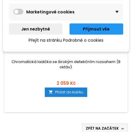
Marketingové cookies
Jen nezbytné
Přijmout vše
ZNAČKA:
KORG
Přejít na stránku Podrobně o cookies
KORG OT-120
Chromatická ladička se širokým detekčním rozsahem (8
oktáv).
2 059 Kč
Přidat do košíku

ZPĚT NA ZAČÁTEK
