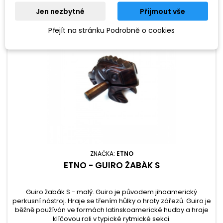
Jen nezbytné
Přijmout vše
Přejít na stránku Podrobně o cookies
ZNAČKA:
ETNO
ETNO - GUIRO ŽABÁK S
Guiro žabák S - malý. Guiro je původem jihoamerický
perkusní nástroj. Hraje se třením hůlky o hroty zářezů. Guiro je
běžně používán ve formách latinskoamerické hudby a hraje
klíčovou roli v typické rytmické sekci.