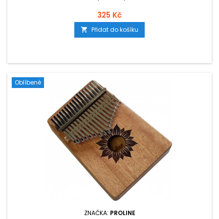
325 Kč
Přidat do košíku

Oblíbené
ZNAČKA:
PROLINE