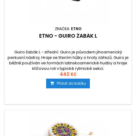
ZNAČKA:
ETNO
ETNO - GUIRO ŽABÁK L
Guiro žabák L - střední. Guiro je původem jihoamerický
perkusní nástroj. Hraje se třením hůlky o hroty zářezů. Guiro je
běžně používán ve formách latinskoamerické hudby a hraje
klíčovou roli v typické rytmické sekci.
440 Kč
Přidat do košíku
