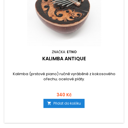
ZNAČKA:
ETNO
KALIMBA ANTIQUE
Kalimba (prstové piano) ručně vyráběné z kokosového
ořechu; ocelové pláty.
340 Kč
Přidat do košíku
