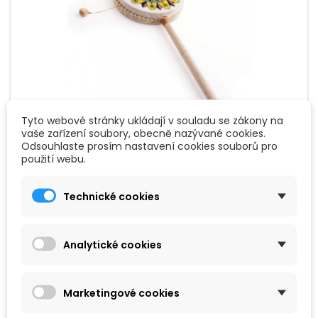
Tyto webové stránky ukládají v souladu se zákony na
vaše zařízení soubory, obecně nazývané cookies.
ZNAČKA:
ETNO
Odsouhlaste prosím nastavení cookies souborů pro
použití webu.
ETNO - BUDHISTICKÝ MEDITAČNÍ BUBÍNEK
STŘEDNÍ
Technické cookies
Buddhistický meditační bubínek z kozí kůže s krásnou
oboustrannou malbou - střední o rozměrech 25 x 8 cm.
Výborná muzikoterepeutická pomůcka.
Analytické cookies
195 Kč
Přidat do košíku

Marketingové cookies