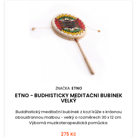
ZNAČKA:
ETNO
ETNO - BUDHISTICKÝ MEDITAČNÍ BUBÍNEK
VELKÝ
Buddhistický meditační bubínek z kozí kůže s krásnou
oboustrannou malbou - velký o rozměrech 30 x 12 cm.
Výborná muzikoterapeutická pomůcka.
275 Kč