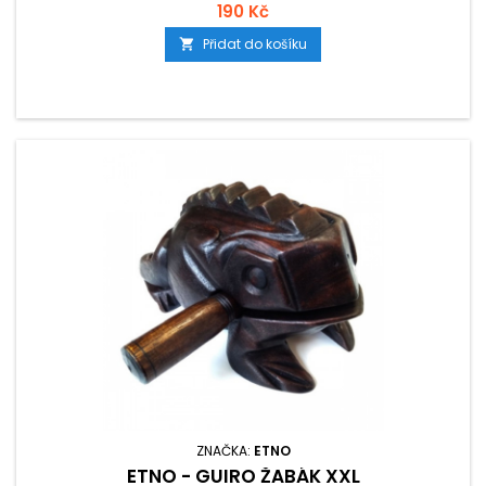
190 Kč
Přidat do košíku

ZNAČKA:
ETNO
ETNO - GUIRO ŽABÁK XXL