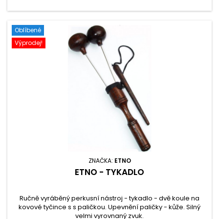
Oblíbené
Výprodej!
ZNAČKA:
ETNO
ETNO - TYKADLO
Ručně vyráběný perkusní nástroj - tykadlo - dvě koule na
kovové tyčince s s paličkou. Upevnění paličky - kůže. Silný
velmi vyrovnaný zvuk.