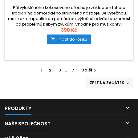
Půl vyleštěného kokosového ořechu je základem tohoto
tradičního domorodého strunného nástroje. Je výtečnou
muziko-terapeutickou pomůckou, výtečně odvádí pozornost
od problémů k libým zvukům. Vhodné pro muzikanty i
klasické brnkače. Ruční malba tečkováním. Původ:
390 Kč
Indonésie.
Přidat do košíku

1
2
3
…
7
Další

ZPĚT NA ZAČÁTEK


PRODUKTY

NAŠE SPOLEČNOST