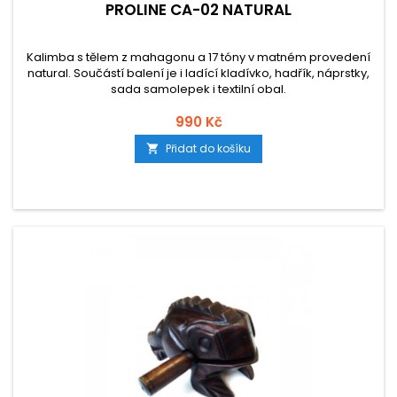
PROLINE CA-02 NATURAL
Kalimba s tělem z mahagonu a 17 tóny v matném provedení
natural. Součástí balení je i ladící kladívko, hadřík, náprstky,
sada samolepek i textilní obal.
990 Kč
Přidat do košíku
