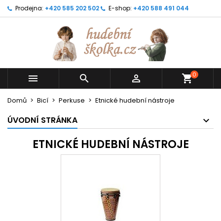
Prodejna:
+420 585 202 502
E-shop:
+420 588 491 044
0



shopping_cart
Domů
Bicí
Perkuse
Etnické hudební nástroje
ÚVODNÍ STRÁNKA
ETNICKÉ HUDEBNÍ NÁSTROJE