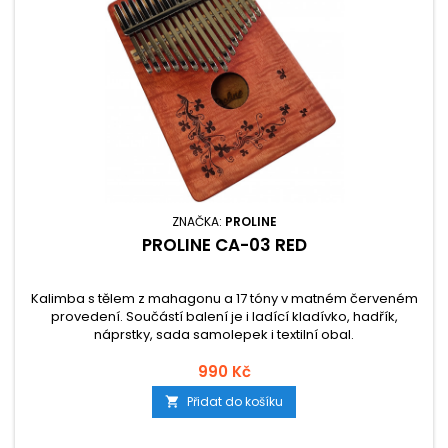
ZNAČKA:
PROLINE
PROLINE CA-03 RED
Kalimba s tělem z mahagonu a 17 tóny v matném červeném
provedení. Součástí balení je i ladící kladívko, hadřík,
náprstky, sada samolepek i textilní obal.
990 Kč
Přidat do košíku
