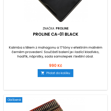
ZNAČKA:
PROLINE
PROLINE CA-01 BLACK
Kalimba s tělem z mahagonu a 17 tóny v efektním matném
černém provedení. Součástí balení je i ladící kladívko,
hadřík, náprstky, sada samolepek i textilní obal.
990 Kč
Přidat do košíku

Oblíbené