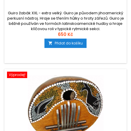
Guiro žabák XXL - extra velký. Guiro je původem jihoamerický
perkusní nástroj. Hraje se třením hůlky o hroty zářezů. Guiro je
běžně používán ve formách latinskoamerické hudby a hraje
klíčovou roli v typické rytmické sekci.
650 Kč
Přidat do košíku

Výprodej!