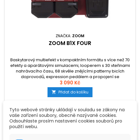
ZNAČKA:
ZOOM
ZOOM B1X FOUR
Baskytarový multiefekt v kompaktním formátu s více než 70
efekty a aparátovými simulacemi, looperem s 30 vteřinami
nahrávacího času, 68 skvěle znějícími patterny bicích
doprovodů, expression pedálem a propojení se
softwarem/knihovnou Zoom Guitar Lab.
3 090 Kč
Přidat do košíku

Tyto webové stránky ukládají v souladu se zákony na
vaše zařízení soubory, obecně nazývané cookies.
Odsouhlaste prosím nastavení cookies souborů pro
použití webu.