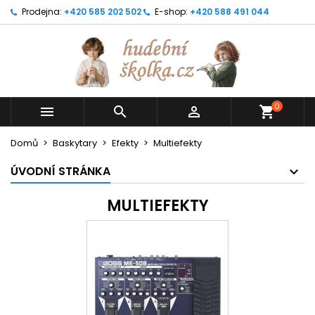
Prodejna:
+420 585 202 502
E-shop:
+420 588 491 044
0



shopping_cart
Domů
Baskytary
Efekty
Multiefekty
ÚVODNÍ STRÁNKA
MULTIEFEKTY