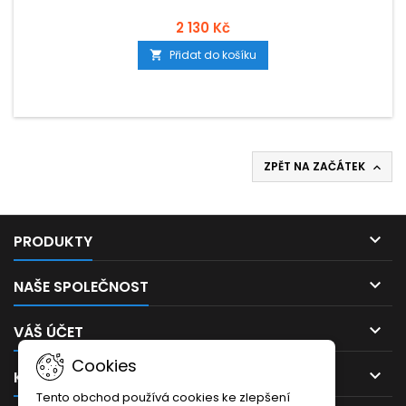
2 130 Kč
Přidat do košíku

ZPĚT NA ZAČÁTEK


PRODUKTY

NAŠE SPOLEČNOST

VÁŠ ÚČET
Cookies

KONTAKT
Tento obchod používá cookies ke zlepšení