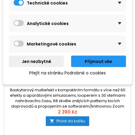
Technické cookies
Analytické cookies
Marketingové cookies
Jen nezbytné
Přijmout vše
ZNAČKA:
ZOOM
Přejít na stránku Podrobně o cookies
ZOOM B1 FOUR
Baskytarový multiefekt v kompaktním formátu s více než 60
efekty a aparátovými simulacemi, looperem s 30 vteřinami
nahrávacího času, 68 skvěle znějících patterny bicích
doprovodů a propojením se softwarem/knihovnou Zoom
Guitar Lab.
2 390 Kč
Přidat do košíku
