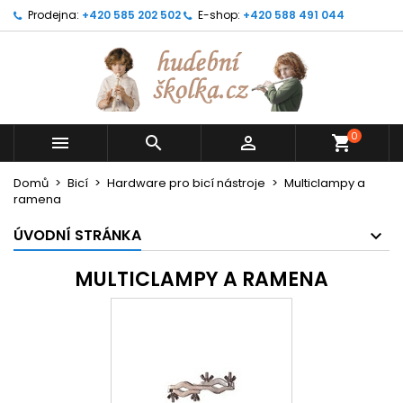
Prodejna:
+420 585 202 502
E-shop:
+420 588 491 044
0



shopping_cart
Domů
Bicí
Hardware pro bicí nástroje
Multiclampy a
ramena
ÚVODNÍ STRÁNKA
MULTICLAMPY A RAMENA