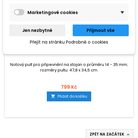
Marketingové cookies
Jen nezbytné
Přijmout vše
ZNAČKA:
STAGG
Přejít na stránku Podrobně o cookies
STAGG MUS-ARM 2
Notový pult pro připevnění na stojan o průměru 14 - 35 mm;
rozměry pultu: 47,8 x 34,5 cm.
799 Kč
Přidat do košíku

ZPĚT NA ZAČÁTEK
